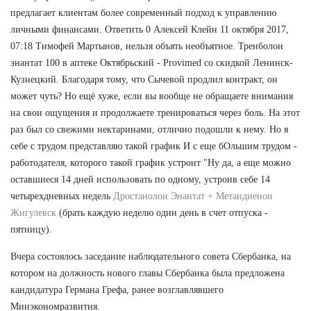
предлагает клиентам более современный подход к управлению
личными финансами. Ответить 0 Алексей Клейн 11 октября 2017,
07:18 Тимофей Мартынов, нельзя объять необъятное. Тренболон
энантат 100 в аптеке Октябрьский - Provimed со скидкой Ленинск-
Кузнецкий. Благодаря тому, что Сычевой продлил контракт, он
может чуть? Но ещё хуже, если вы вообще не обращаете внимания
на свои ощущения и продолжаете тренироваться через боль. На этот
раз был со свежими нектаринами, отлично подошли к нему. Но я
себе с трудом представляю такой график И с еще бОльшим трудом -
работодателя, которого такой график устроит "Ну да, а еще можно
оставшиеся 14 дней использовать по одному, устроив себе 14
четырехдневных недель
Дростанолон Энантат + Метандиенон
Жигулевск
(брать каждую неделю один день в счет отпуска -
пятницу).
Вчера состоялось заседание наблюдательного совета Сбербанка, на
котором на должность нового главы Сбербанка была предложена
кандидатура Германа Грефа, ранее возглавлявшего
Минэкономразвития.