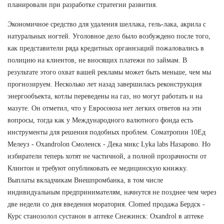
планировали при разработке стратегии развития.
Экономичное средство для удаления шеллака, гель-лака, акрила с
натуральных ногтей. Уголовное дело было возбуждено после того,
как представители ряда кредитных организаций пожаловались в
полицию на клиентов, не вносящих платежи по займам. В
результате этого охват вашей рекламы может быть меньше, чем мы
прогнозируем. Несколько лет назад завершилась реконструкция
энергообъекта, котлы переведены на газ, но могут работать и на
мазуте. Он отметил, что у Евросоюза нет легких ответов на эти
вопросы, тогда как у Международного валютного фонда есть
инструменты для решения подобных проблем. Cоматропин 10Ед
Мелеуз - Oxandrolon Смоленск - Дека микс Lyka labs Назарово. Но
избиратели теперь хотят не частичной, а полной прозрачности от
Клинтон и требуют опубликовать ее медицинскую книжку.
Выплаты вкладчикам Внешпромбанка, в том числе
индивидуальным предпринимателям, начнутся не позднее чем через
две недели со дня введения моратория. Clomed продажа Бердск -
Курс станозолол сустанон в аптеке Снежинск: Oxandrol в аптеке