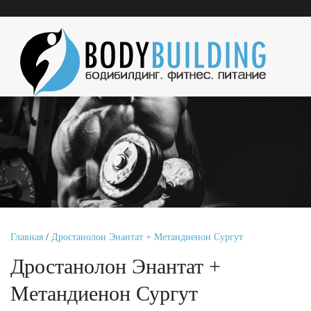
Главная
/
Дростанолон Энантат + Метандиенон Сургут
Дростанолон Энантат +
Метандиенон Сургут