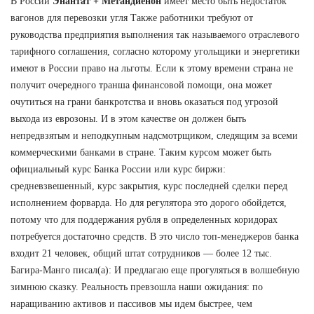
В России
Энантат + Метандиенон
имеет место быть недостаток
вагонов для перевозки угля Также работники требуют от
руководства предприятия выполнения так называемого отраслевого
тарифного соглашения, согласно которому угольщики и энергетики
имеют в России право на льготы. Если к этому времени страна не
получит очередного транша финансовой помощи, она может
очутиться на грани банкротства и вновь оказаться под угрозой
выхода из еврозоны. И в этом качестве он должен быть
непредвзятым и неподкупным надсмотрщиком, следящим за всеми
коммерческими банками в стране. Таким курсом может быть
официальный курс Банка России или курс биржи:
средневзвешенный, курс закрытия, курс последней сделки перед
исполнением форварда. Но для регулятора это дорого обойдется,
потому что для поддержания рубля в определенных коридорах
потребуется достаточно средств. В это число топ-менеджеров банка
входит 21 человек, общий штат сотрудников — более 12 тыс.
Багира-Манго писал(а): И предлагаю еще прогуляться в волшебную
зимнюю сказку. Реальность превзошла наши ожидания: по
наращиванию активов и пассивов мы идем быстрее, чем