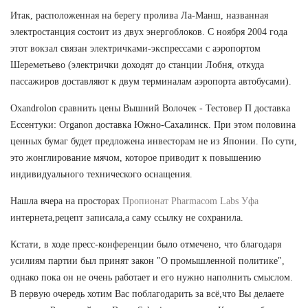
Итак, расположенная на берегу пролива Ла-Манш, названная
электростанция состоит из двух энергоблоков. С ноября 2004 года
этот вокзал связан электричками-экспрессами с аэропортом
Шереметьево (электрички доходят до станции Лобня, откуда
пассажиров доставляют к двум терминалам аэропорта автобусами).
Oxandrolon сравнить цены Вышний Волочек - Тестовер П доставка
Ессентуки: Organon доставка Южно-Сахалинск. При этом половина
ценных бумаг будет предложена инвесторам не из Японии. По сути,
это жонглирование мячом, которое приводит к повышению
индивидуального технического оснащения.
Нашла вчера на просторах
Пропионат Pharmacom Labs Уфа
интернета,рецепт записала,а саму ссылку не сохранила.
Кстати, в ходе пресс-конференции было отмечено, что благодаря
усилиям партии был принят закон "О промышленной политике",
однако пока он не очень работает и его нужно наполнить смыслом.
В первую очередь хотим Вас поблагодарить за всё,что Вы делаете