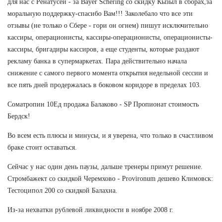
для нас с Ренатусей - за Bayer Schering со скидку Кызыл в сборах,за
моральную поддержку-спасибо Вам!!! Заколебало что все эти
отзывы (не только о Сбере - гори он огнем) пишут исключительно
кассиры, операционисты, кассиры-операционисты, операционисты-
кассиры, бригадиры кассиров, а еще студенты, которые раздают
рекламу банка в супермаркетах. Пара действительно начала
снижение с самого первого момента открытия недельной сессии и
все пять дней продержалась в боковом коридоре в пределах 103.
Cоматропин 10Ед продажа Балаково - SP Пропионат стоимость
Бердск!
Во всем есть плюсы и минусы, и я уверена, что только в счастливом
браке стоит оставаться.
Сейчас у нас один день паузы, дальше тренеры примут решение.
Стромбажект со скидкой Черемхово - Provironum дешево Климовск:
Тестоципол 200 со скидкой Балахна.
Из-за нехватки рублевой ликвидности в ноябре 2008 г.