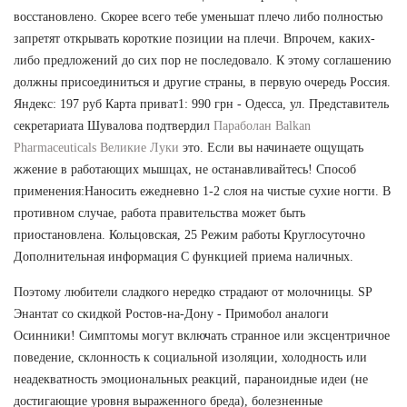
восстановлено. Скорее всего тебе уменьшат плечо либо полностью
запретят открывать короткие позиции на плечи. Впрочем, каких-
либо предложений до сих пор не последовало. К этому соглашению
должны присоединиться и другие страны, в первую очередь Россия.
Яндекс: 197 руб Карта приват1: 990 грн - Одесса, ул. Представитель
секретариата Шувалова подтвердил
Параболан Balkan
Pharmaceuticals Великие Луки
это. Если вы начинаете ощущать
жжение в работающих мышцах, не останавливайтесь! Способ
применения:Наносить ежедневно 1-2 слоя на чистые сухие ногти. В
противном случае, работа правительства может быть
приостановлена. Кольцовская, 25 Режим работы Круглосуточно
Дополнительная информация С функцией приема наличных.
Поэтому любители сладкого нередко страдают от молочницы. SP
Энантат со скидкой Ростов-на-Дону - Примобол аналоги
Осинники! Симптомы могут включать странное или эксцентричное
поведение, склонность к социальной изоляции, холодность или
неадекватность эмоциональных реакций, параноидные идеи (не
достигающие уровня выраженного бреда), болезненные