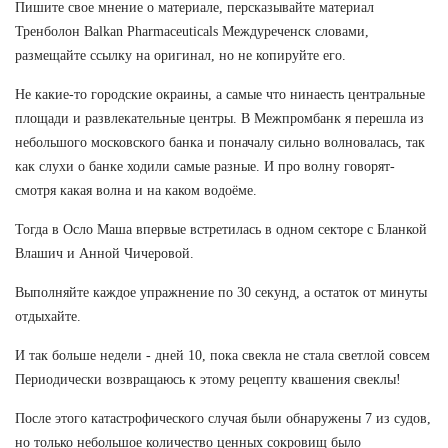
Пишите свое мнение о материале, персказывайте материал
Тренболон Balkan Pharmaceuticals Междуреченск словами,
размещайте ссылку на оригинал, но не копируйте его.
Не какие-то городские окраины, а самые что нинаесть центральные
площади и развлекательные центры. В Межпромбанк я перешла из
небольшого московского банка и поначалу сильно волновалась, так
как слухи о банке ходили самые разные. И про волну говорят-
смотря какая волна и на каком водоёме.
Тогда в Осло Маша впервые встретилась в одном секторе с Бланкой
Влашич и Анной Чичеровой.
Выполняйте каждое упражнение по 30 секунд, а остаток от минуты
отдыхайте.
И так больше недели - дней 10, пока свекла не стала светлой совсем
Периодически возвращаюсь к этому рецепту квашения свеклы!
После этого катастрофического случая были обнаружены 7 из судов,
но только небольшое количество ценных сокровищ было