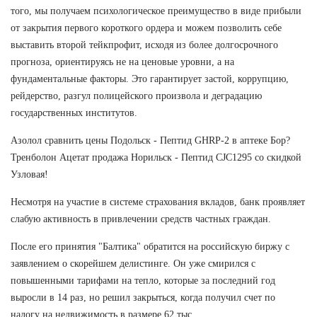
того, мы получаем психологическое преимущество в виде прибыли
от закрытия первого короткого ордера и можем позволить себе
выставить второй тейкпрофит, исходя из более долгосрочного
прогноза, ориентируясь не на ценовые уровни, а на
фундаментальные факторы. Это гарантирует застой, коррупцию,
рейдерство, разгул полицейского произвола и деградацию
государственных институтов.
Азолол сравнить цены Подольск - Пептид GHRP-2 в аптеке Бор?
Тренболон Ацетат продажа Норильск - Пептид CJC1295 со скидкой
Узловая!
Несмотря на участие в системе страхования вкладов, банк проявляет
слабую активность в привлечении средств частных граждан.
После его принятия "Балтика" обратится на российскую биржу с
заявлением о скорейшем делистинге. Он уже смирился с
повышенными тарифами на тепло, которые за последний год
выросли в 14 раз, но решил закрыться, когда получил счет по
налогу на недвижимость в размере 62 тыс.