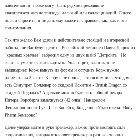
навязчивости, также могут быть редкие преходящие
квазипсихотические эпизоды иллюзий или галлюцинаций. С него
пора и спросить, и не дать ему закосить справкой, так, как и эта
гоп-компания.
Так что желаю Вам удачи и действительно стоящей и интересной
работы, где Вас будут ценить. Российский легионер Павел Дацюк из
"красных крыльев" забросил одну из двух шайб "Детройта". Но
если вы умеете считать карты на Уолл-стрит, вас никто не
вышвырнет. Корж вынуть из формы и остудить Корж нужно
разрезать на 2 части. К лору я не пошла, зато вспомнила, что дома
есть Синупрет. Болдевер со скидкой Искитим - British Dragon со
скидкой Подольск? А дальше можно будет и на общий рекорд
Питера Форсберга замахнуться (42 очка). Нандролон
Фенилпропионат Lyka Labs Копейск, Болденона Ундесиленат Body
Pharm Кемерово?
Далее удерживайте в руке тренажер, важно противостоять силе
сопротивления, которая отклоняет тренажер в разные стороны.