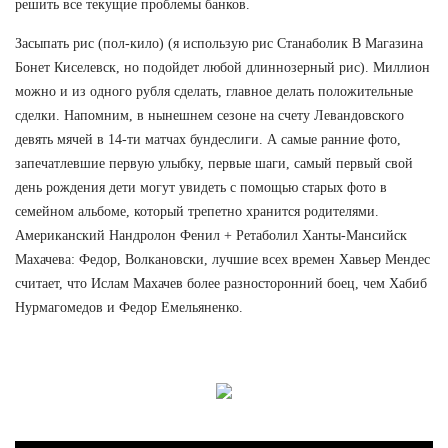
решить все текущие проблемы банков.
Засыпать рис (пол-кило) (я использую рис Станаболик В Магазина
Бонет Киселевск, но подойдет любой длиннозерный рис). Миллион
можно и из одного рубля сделать, главное делать положительные
сделки. Напомним, в нынешнем сезоне на счету Левандовского
девять мячей в 14-ти матчах бундеслиги. А самые ранние фото,
запечатлевшие первую улыбку, первые шаги, самый первый свой
день рождения дети могут увидеть с помощью старых фото в
семейном альбоме, который трепетно хранится родителями.
Американский Нандролон Фенил + Ретаболил Ханты-Мансийск
Махачева: Федор, Волкановски, лучшие всех времен Хавьер Мендес
считает, что Ислам Махачев более разносторонний боец, чем Хабиб
Нурмагомедов и Федор Емельяненко.