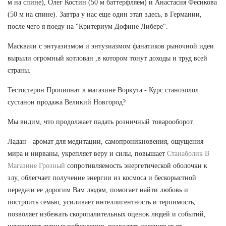
м на спине), Олег Костин (50 м баттерфляем) и Анастасия Фесикова
(50 м на спине). Завтра у нас еще один этап здесь, в Германии,
после чего я поеду на "Критериум Дофине Либере".
Масквачи с энтуазизмом и энтузиазмом фанатиков рыночной идеи
вырыли огромный котлован ,в котором тонут доходы и труд всей
страны.
Тестостерон Пропионат в магазине Воркута - Курс станозолол
сустанон продажа Великий Новгород?
Мы видим, что продолжает падать розничный товарооборот.
Ладан - аромат для медитации, самопроникновения, ощущения
мира и нирваны, укрепляет веру и силы, повышает
Станаболик В
Магазине Грозный
сопротивляемость энергетической оболочки к
злу, облегчает получение энергии из космоса и бескорыстной
передачи ее дорогим Вам людям, помогает найти любовь и
построить семью, усиливает интеллигентность и терпимость,
позволяет избежать скоропалительных оценок людей и событий,