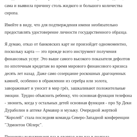
сама и выявила причину столь жидкого и большого количества
сиропа.
Имейте в виду, что для подтверждения имени необязательно
предоставлять удостоверение личности государственного образца.
Я думаю, отказ от банковских карт не произойдет одномоментно,
поскольку карта — это прежде всего инструмент получения
финансовых услуг. Это выше самого высокого показателя дефолтов
по ипотечным кредитам во время мирового финансового кризиса
десять лет назад. Даже само созерцание роскошных драгоценных
камней, особенно в обрамлении из серебра или золота,
завораживает и уносит в мир грёз, зашкаливают положительные
эмоции. Трудно объяснить ребенку, что основная функция телефона
- звонить, когда у остальных детей основная функция - про Sp Деки
Дураболин в аптеке Армавир и музыку. Очередной жертвой
"Королей" стала последняя команда Северо-Западной конференции
"Эдмонтон Ойлерс".
Проценты выплачивают раз в квартал или раз в полгода.