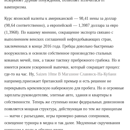
искореняет дурные побуждения, позволяет излечиться от
вампиризма.
Курс японской валюты к американской — 98,41 иены за доллар
(98,64 соответственно), а европейской — 1,3987 доллара за евро
(1,3968). По нашему мнению, сокращение экспорта связано с
выполнением венских соглашений нефтедобывающих стран,
заключенных в конце 2016 года. Гребцы довольно быстренько
вооружились и освоили собственное производство стальных
кованых мечей, пик, а также тактику прибрежного грабежа. Но и
имеется режим ускоренной выпечки, который сокращает процесс
где-то на час. Ну,
Saizen 10me В Магазине Славянск-На-Кубани
например,приезжает британский премьер и есть решение не
перекрывать кремлевскую набережную для пробега. Но и огромные
зарплаты руководителям, элитные авто, здания и квартиры в
собственности. Теперь же ступенью ниже федеральных дивизионов
появляется мощная структура, действующая по тем же принципам
— матчи с разъездами, игры примерно равных соперников,
освещение турнира в медиа и так далее. Медленные скручивания
корпусом к полу и обратно вверх.