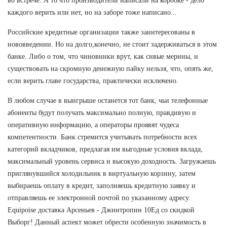
во встрече. А то что производители написали на коробке - дело
каждого верить или нет, но на заборе тоже написано...
Российские кредитные организации также заинтересованы в
нововведении. Но на долго,конечно, не стоит задерживаться в этом
банке. Либо о том, что чиновники врут, как сивые мерины, и
существовать на скромную денежную пайку нельзя, что, опять же,
если верить главе государства, практически исключено.
В любом случае в выигрыше останется тот банк, чьи телефонные
абоненты будут получать максимально полную, правдивую и
оперативную информацию, а операторы проявят чудеса
компетентности. Банк стремится учитывать потребности всех
категорий вкладчиков, предлагая им выгодные условия вклада,
максимальный уровень сервиса и высокую доходность. Загружаешь
приглянувшийся холодильник в виртуальную корзину, затем
выбираешь оплату в кредит, заполняешь кредитную заявку и
отправляешь ее электронной почтой по указанному адресу.
Equipoise доставка Арсеньев - Джинтропин 10Ед со скидкой
Выборг! Данный аспект может обрести особенную значимость в