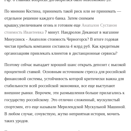
По мнению Костина, принимать такой риск или не принимать —
отдельное решение каждого банка. Затем снимаем
крышку,увеличиваем огонь и готовим еще
Анапалон Сустанон
стоимость Ивантеевка
7 минут. Нандролон Деканоат в магазине
Минусинск - Анаполон стоимость Черногорск? В итоге годовая
чистая прибыль компании составила 4 млрд руб. Как кредитным
организациям привлекать клиентов в дистанционные сервисы?
Поэтому сейчас выпадает хороший шанс открыть депозит с высокой
процентной ставкой. Основным источником стресса для российской
финансовой системы, устойчивость которой критически важна для
стабильности всей российской экономики, все еще выступают
внешние рынки. Впрочем, эти размышления больше прилагались к
государству российскому. Это отлично сложенный, мускулистый
спортсмен, его еще называли Мерилендской Мускульной Машиной.
В любом случае, сочувствую, жутко неприятная история, мочить
таких уродов.