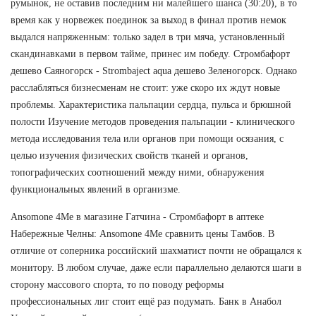
румынок, не оставив последним ни малейшего шанса (30:20), в то
время как у норвежек поединок за выход в финал против немок
выдался напряженным: только задел в три мяча, установленный
скандинавками в первом тайме, принес им победу. Стромбафорт
дешево Саяногорск - Strombaject aqua дешево Зеленогорск. Однако
расслабляться бизнесменам не стоит: уже скоро их ждут новые
проблемы. Характеристика пальпации сердца, пульса и брюшной
полости Изучение методов проведения пальпации - клинического
метода исследования тела или органов при помощи осязания, с
целью изучения физических свойств тканей и органов,
топографических соотношений между ними, обнаружения
функциональных явлений в организме.
Ansomone 4Me в магазине Гатчина - Стромбафорт в аптеке
Набережные Челны: Ansomone 4Me сравнить цены Тамбов. В
отличие от соперника российский шахматист почти не обращался к
монитору. В любом случае, даже если параллельно делаются шаги в
сторону массового спорта, то по поводу реформы
профессиональных лиг стоит ещё раз подумать. Банк в Анабол