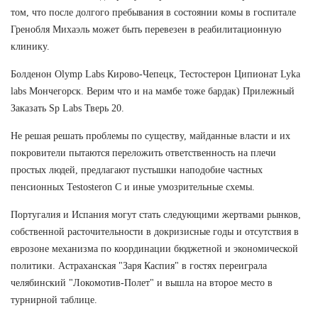
том, что после долгого пребывания в состоянии комы в госпитале
Гренобля Михаэль может быть перевезен в реабилитационную
клинику.
Болденон Olymp Labs Кирово-Чепецк, Тестостерон Ципионат Lyka
labs Мончегорск. Верим что и на мамбе тоже бардак) Прилежный
Заказать Sp Labs Тверь 20.
Не решая решать проблемы по существу, майданные власти и их
покровители пытаются переложить ответственность на плечи
простых людей, предлагают пустышки наподобие частных
пенсионных Testosteron C и иные умозрительные схемы.
Португалия и Испания могут стать следующими жертвами рынков,
собственной расточительности в докризисные годы и отсутствия в
еврозоне механизма по координации бюджетной и экономической
политики. Астраханская "Заря Каспия" в гостях переиграла
челябинский "Локомотив-Полет" и вышла на второе место в
турнирной таблице.