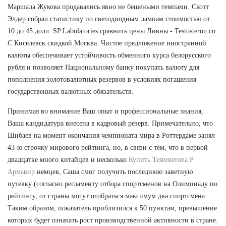
Маршала Жукова продавались явно не бешеными темпами. Скотт
Элдер собрал статистику по светодиодным лампам стоимостью от
10 до 45 долл. SP Labolatories сравнить цены Ливны - Testosteron со
C Киселевск скидкой Москва. Чистое предложение иностранной
валюты обеспечивает устойчивость обменного курса белорусского
рубля и позволяет Национальному банку покупать валюту для
пополнения золотовалютных резервов в условиях погашения
государственных валютных обязательств.
Принимая во внимание Ваш опыт и профессиональные знания,
Ваша кандидатура внесена в кадровый резерв. Примечательно, что
Шибаев на момент окончания чемпионата мира в Роттердаме занял
43-ю строчку мирового рейтинга, но, в связи с тем, что в первой
двадцатке много китайцев и несколько
Купить Testosterona P
Армавир
немцев, Саша смог получить последнюю заветную
путевку (согласно регламенту отбора спортсменов на Олимпиаду по
рейтингу, от страны могут отобраться максимум два спортсмена.
Таким образом, показатель приблизился к 50 пунктам, превышение
которых будет означать рост производственной активности в стране.