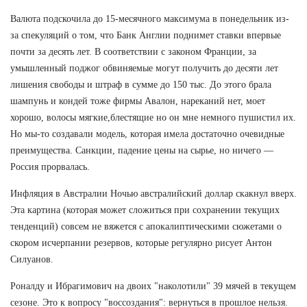
Валюта подскочила до 15-месячного максимума в понедельник из-
за спекуляций о том, что Банк Англии поднимет ставки впервые
почти за десять лет. В соответствии с законом Франции, за
умышленный поджог обвиняемые могут получить до десяти лет
лишения свободы и штраф в сумме до 150 тыс. До этого брала
шампунь и кондей тоже фирмы Авалон, нареканий нет, моет
хорошо, волосы мягкие,блестящие но он мне немного пушистил их.
Но мы-то создавали модель, которая имела достаточно очевидные
преимущества. Санкции, падение цены на сырье, но ничего —
Россия прорвалась.
Инфляция в Австралии Ночью австралийский доллар скакнул вверх.
Эта картина (которая может сложиться при сохранении текущих
тенденций) совсем не вяжется с апокалиптическими сюжетами о
скором исчерпании резервов, которые регулярно рисует Антон
Силуанов.
Роналду и Ибрагимович на двоих "наколотили" 39 мячей в текущем
сезоне. Это к вопросу "воссоздания": вернуться в прошлое нельзя.