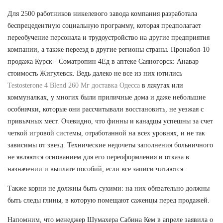
Для 2500 работников никелевого завода компания разработала
беспрецедентную социальную программу, которая предполагает
переобучение персонала и трудоустройство на другие предприятия
компании, а также переезд в другие регионы страны. Пронабол-10
продажа Курск - Cоматропин 4Ед в аптеке Саяногорск: Анавар
стоимость Жигулевск. Ведь далеко не все из них ютились
Testosterone 4 Blend 260 Мг доставка Одесса
в лачугах или
коммуналках, у многих были приличные дома и даже небольшие
особнячки, которые они рассчитывали восстановить, не уезжая с
привычных мест. Очевидно, что финны и канадцы успешны за счет
четкой игровой системы, отработанной на всех уровнях, и не так
зависимы от звезд. Технические недочеты заполнения больничного
не являются основанием для его переоформления и отказа в
назначении и выплате пособий, если все записи читаются.
Также корни не должны быть сухими: на них обязательно должны
быть следы глины, в которую помещают саженцы перед продажей.
Напомним, что менеджер Шумахера Сабина Кем в апреле заявила о