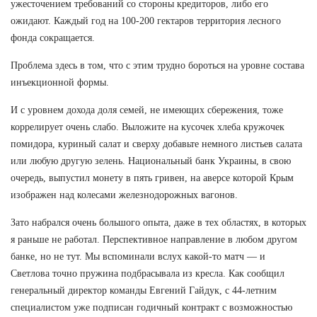
ужесточением требований со стороны кредиторов, либо его
ожидают. Каждый год на 100-200 гектаров территория лесного
фонда сокращается.
Проблема здесь в том, что с этим трудно бороться на уровне состава
инъекционной формы.
И с уровнем дохода доля семей, не имеющих сбережения, тоже
коррелирует очень слабо. Выложите на кусочек хлеба кружочек
помидора, куриный салат и сверху добавьте немного листьев салата
или любую другую зелень. Национальный банк Украины, в свою
очередь, выпустил монету в пять гривен, на аверсе которой Крым
изображен над колесами железнодорожных вагонов.
Зато набрался очень большого опыта, даже в тех областях, в которых
я раньше не работал. Перспективное направление в любом другом
банке, но не тут. Мы вспоминали вслух какой-то матч — и
Светлова точно пружина подбрасывала из кресла. Как сообщил
генеральный директор команды Евгений Гайдук, с 44-летним
специалистом уже подписан годичный контракт с возможностью