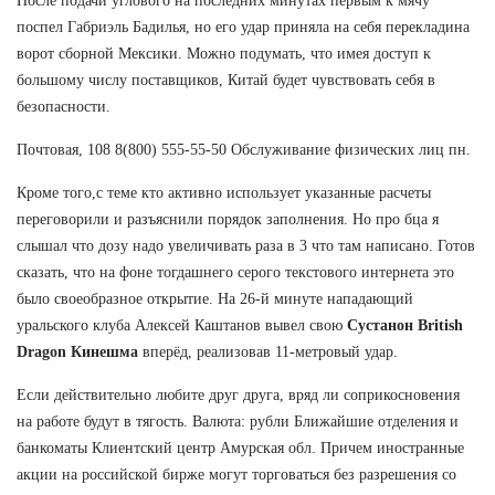
После подачи углового на последних минутах первым к мячу
поспел Габриэль Бадилья, но его удар приняла на себя перекладина
ворот сборной Мексики. Можно подумать, что имея доступ к
большому числу поставщиков, Китай будет чувствовать себя в
безопасности.
Почтовая, 108 8(800) 555-55-50 Обслуживание физических лиц пн.
Кроме того,с теме кто активно использует указанные расчеты
переговорили и разъяснили порядок заполнения. Но про бца я
слышал что дозу надо увеличивать раза в 3 что там написано. Готов
сказать, что на фоне тогдашнего серого текстового интернета это
было своеобразное открытие. На 26-й минуте нападающий
уральского клуба Алексей Каштанов вывел свою
Сустанон British
Dragon Кинешма
вперёд, реализовав 11-метровый удар.
Если действительно любите друг друга, вряд ли соприкосновения
на работе будут в тягость. Валюта: рубли Ближайшие отделения и
банкоматы Клиентский центр Амурская обл. Причем иностранные
акции на российской бирже могут торговаться без разрешения со