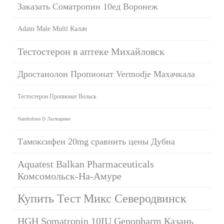
Заказать Cоматропин 10ед Воронеж
Adam Male Multi Калач
Тестостерон в аптеке Михайловск
Дростанолон Пропионат Vermodje Махачкала
Тестостерон Пропионат Вольск
Nandrolona D Лыткарино
Тамоксифен 20mg сравнить цены Дубна
Aquatest Balkan Pharmaceuticals
Комсомольск-На-Амуре
Купить Тест Микс Северодвинск
HGH Somatropin 10IU Genopharm Казань