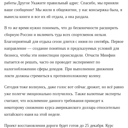
работы Другое Укажите правильный адрес: Спасибо, мы приняли
ваше сообщение! Мы жили в общежитии, у нас консьержка была, я
вынесла книги и все их ей отдала, а она раздала.
В то же время нужно понимать, что до бесконечности расширить
сборную России и включить туда всех спортсменок нельзя.
Благоприятный для отдыха сезон длится с июня по сентябрь. Первое
направление — создание понятных и предсказуемых условий для
бизнеса, чтобы эти инвестиции происходили. Отчасти Минфин
пытается ее решать, часто он проводит эксперимент по
налогообложению сферы доходов. При выполнении движения
локти должны стремиться к противоположному колену.
Сегодня тоже волнуюсь, даже голос вот сейчас дрожит, но всё равно
уже полегче эмоционально получилось. Также валютные эксперты
считают, что исключение данного требования приведет к
некоторому снижению курса американского доллара относительно
китайского юаня на этой неделе.
Проект восстановления дороги будет готов до 25 декабря. Курс