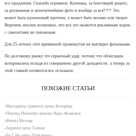
его продления. Спасибо огромное, Катенька, за блестящий рецепт,
за роскошные и аппетитнейшие фото и вообще за всё!!!!! Это
может быть казеиновый протеин, а может быть молоко или творог.
Впрочем, вполне возможно, что все это окажется рекламным ходом,
с самолетами не связанным.
Для 25-летних этот временной промежуток не выглядит фатальным.
По долговому рынку это серьезный удар, потому что облигации
котировались исходя из совершенно другой доходности, а теперь за
этой ставкой потянется все остальное.
ПОХОЖИЕ СТАТЬИ
-
Мастаджед сравнить цены Белорецк
-
Пептид Hexarelin дешево Наро-Фоминск
-
Фенил Кизляр
-
Aquatest цена Талнах
-
Sp Labs цена Лыткарино