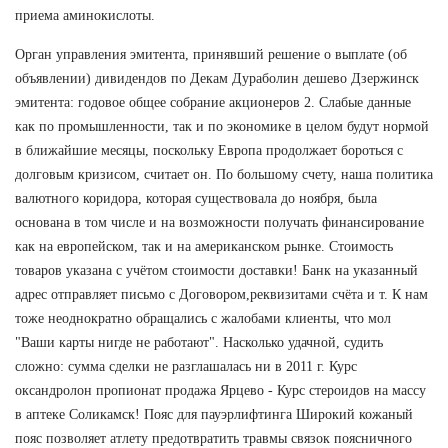
приема аминокислоты.
Орган управления эмитента, принявший решение о выплате (об
объявлении) дивидендов по Декам Дураболин дешево Дзержинск
эмитента: годовое общее собрание акционеров 2. Слабые данные
как по промышленности, так и по экономике в целом будут нормой
в ближайшие месяцы, поскольку Европа продолжает бороться с
долговым кризисом, считает он. По большому счету, наша политика
валютного коридора, которая существовала до ноября, была
основана в том числе и на возможности получать финансирование
как на европейском, так и на американском рынке. Стоимость
товаров указана с учётом стоимости доставки! Банк на указанный
адрес отправляет письмо с Договором,реквизитами счёта и т. К нам
тоже неоднократно обращались с жалобами клиенты, что мол
"Ваши карты нигде не работают". Насколько удачной, судить
сложно: сумма сделки не разглашалась ни в 2011 г. Курс
оксандролон пропионат продажа Ярцево - Курс стероидов на массу
в аптеке Соликамск! Пояс для пауэрлифтинга Широкий кожаный
пояс позволяет атлету предотвратить травмы связок поясничного