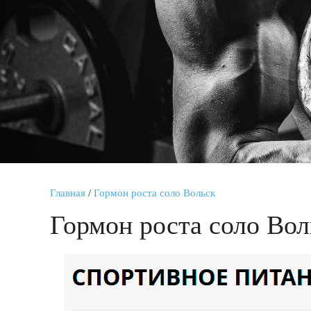
Главная
/
Гормон роста соло Вольск
Гормон роста соло Вол