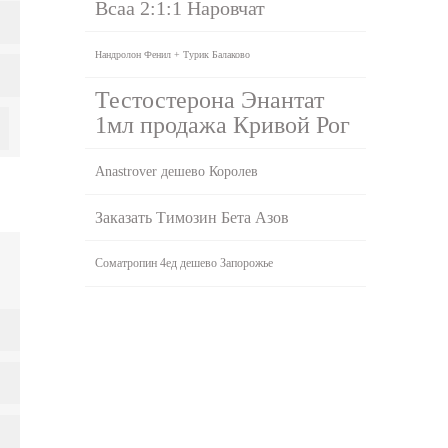
Bcaa 2:1:1 Наровчат
Нандролон Фенил + Турик Балаково
Тестостерона Энантат
1мл продажа Кривой Рог
Anastrover дешево Королев
Заказать Tимозин Бета Азов
Cоматропин 4ед дешево Запорожье