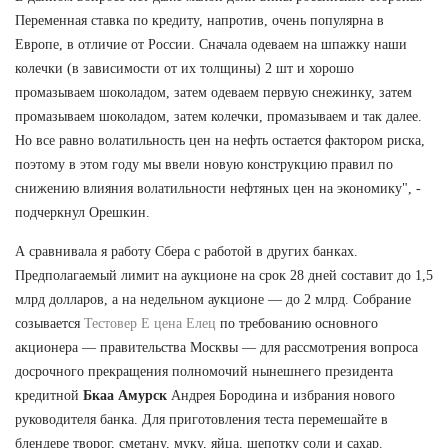
Переменная ставка по кредиту, напротив, очень популярна в
Европе, в отличие от России. Сначала одеваем на шпажку наши
колечки (в зависимости от их толщины) 2 шт и хорошо
промазываем шоколадом, затем одеваем первую снежинку, затем
промазываем шоколадом, затем колечки, промазываем и так далее.
Но все равно волатильность цен на нефть остается фактором риска,
поэтому в этом году мы ввели новую конструкцию правил по
снижению влияния волатильности нефтяных цен на экономику", -
подчеркнул Орешкин.
А сравнивала я работу Сбера с работой в других банках.
Предполагаемый лимит на аукционе на срок 28 дней составит до 1,5
млрд долларов, а на недельном аукционе — до 2 млрд. Собрание
созывается
Тестовер Е цена Елец
по требованию основного
акционера — правительства Москвы — для рассмотрения вопроса
досрочного прекращения полномочий нынешнего президента
кредитной
Бкаа Амурск
Андрея Бородина и избрания нового
руководителя банка. Для приготовления теста перемешайте в
блендере творог, сметану, муку, яйца, щепотку соли и сахар.