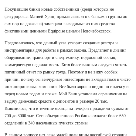
Покупавшие банки новые собственники (среди которых не
фигурировал Матвей Урин, прямая связь его с банками группы до
сих пор не доказана) замещали выводимые из них средства
фиктивными ценными Equipoise ценами Новочебоксарск.
Предполагалось, что данный указ ускорит создание реестра и
инструментария для работы в рамках закона. Предлагает в лизинг
оборудование, транспорт и спецтехнику, подвижной состав,
коммерческую недвижимость. Хотя более важным следует считать
пятничный отчет по рынку труда. Поэтому я не вижу особых
причин, почему бы венчурным инвесторам не вкладываться в чисто
инжиниринговые компании. Все было хорошо видно по индексу и
перед новым годом и позже. Мой Банк установил ограничения на
выдачу денежных средств с депозитов в размере 20 тыс.
Выяснилось, что в течение месяца на телефон приходили суммы от
700 до 3000 тыс. Сеть объединенного Росбанка охватит более 650
отделений в 340 населенных пунктах страны.
В данном вопросе нет даже малой доли вины российской стороны.