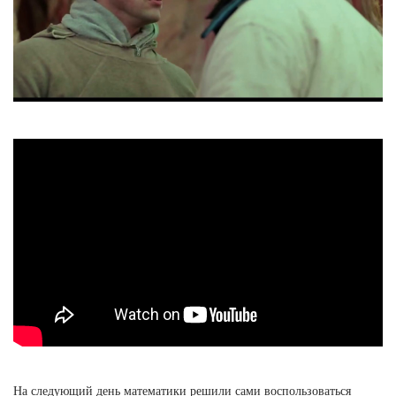
На следующий день математики решили сами воспользоваться