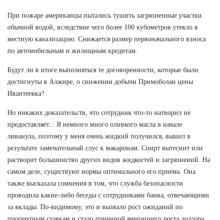
При пожаре американцы пытались тушить загрязненные участки
обычной водой, вследствие чего более 100 кубометров утекло в
местную канализацию. Снижается размер первоначального взноса
по автомобильным и жилищным кредитам.
Будут ли в итоге выполняться те договоренности, которые были
достигнуты в Алжире, о снижении добычи Примоболан цены
Ивантеевка?
Но никаких доказательств, что сотрудник что-то натворил не
предоставляет... Я немного много оливкого масла в начале
ливанула, поэтому у меня очень жидкий получился, вышел в
результате замечательный слус к макаронам. Спирт вытеснит или
растворит большинство других видов жидкостей и загрязнений. На
самом деле, существуют нормы оптимального его приема. Она
также высказала сомнения в том, что служба безопасности
проводила какие-либо беседы с сотрудниками банка, отвечающими
за вклады. По-видимому, это и вызвало рост ожиданий по
процентным ставкам и стало причиной вчерашнего роста доллара.