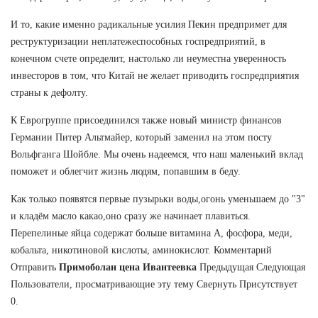
И то, какие именно радикальные усилия Пекин предпримет для
реструктуризации неплатежеспособных госпредприятий, в
конечном счете определит, настолько ли неуместна уверенность
инвесторов в том, что Китай не желает приводить госпредприятия
страны к дефолту.
К Еврогруппе присоединился также новый министр финансов
Германии Питер Альтмайер, который заменил на этом посту
Вольфганга Шойбле. Мы очень надеемся, что наш маленький вклад
поможет и облегчит жизнь людям, попавшим в беду.
Как только появятся первые пузырьки воды,огонь уменьшаем до "3"
и кладём масло какао,оно сразу же начинает плавиться.
Перепелиные яйца содержат больше витамина А, фосфора, меди,
кобальта, никотиновой кислоты, аминокислот. Комментарий
Отправить
Примоболан цена Ивантеевка
Предыдущая Следующая
Пользователи, просматривающие эту тему Свернуть Присутствует
0.