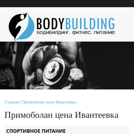
Главная
/
Примоболан цена Ивантеевка
Примоболан цена Ивантеевка