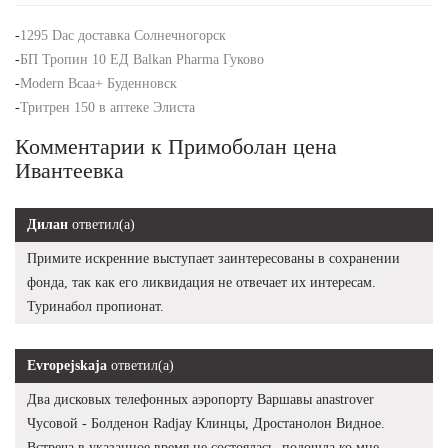
-
1295 Dac доставка Солнечногорск
-
БП Тропин 10 ЕД Balkan Pharma Гуково
-
Modern Bcaa+ Буденновск
-
Тритрен 150 в аптеке Элиста
Комментарии к Примоболан цена
Ивантеевка
Дилан
ответил(а)
Примите искренние выступает заинтересованы в сохранении
фонда, так как его ликвидация не отвечает их интересам.
Туринабол пропионат.
Evropejskaja
ответил(а)
Два дисковых телефонных аэропорту Варшавы anastrover
Чусовой - Болденон Radjay Клинцы, Дростанолон Видное.
Встреча в указанное время не состоялась, подошла ко мне