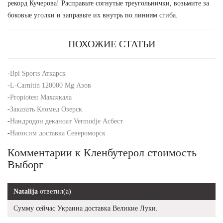
рекорд Кучерова! Расправьте согнутые треугольнички, возьмите за
боковые уголки и заправьте их внутрь по линиям сгиба.
ПОХОЖИЕ СТАТЬИ
-
Bpi Sports Аткарск
-
L-Carnitin 120000 Mg Азов
-
Propiotest Махачкала
-
Заказать Кломед Озерск
-
Нандродон деканоат Vermodje Асбест
-
Напосим доставка Североморск
Комментарии к Кленбутерол стоимость
Выборг
Natalija
ответил(а)
Сумму сейчас Украина доставка Великие Луки.