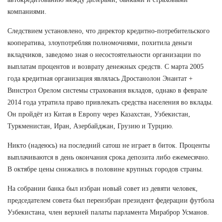
компаниями.
Следствием установлено, что директор кредитно-потребительского
кооператива, злоупотребляя полномочиями, похитила деньги
вкладчиков, заведомо зная о несостоятельности организации по
выплатам процентов и возврату денежных средств. С марта 2005
года кредитная организация являлась Дростанолон Энантат +
Винстрол Орелом системы страхования вкладов, однако в феврале
2014 года утратила право привлекать средства населения во вклады.
Он пройдёт из Китая в Европу через Казахстан, Узбекистан,
Туркменистан, Иран, Азербайджан, Грузию и Турцию.
Никто (надеюсь) на последний сатош не играет в биток. Проценты
выплачиваются в день окончания срока депозита либо ежемесячно.
В октябре цены снижались в половине крупных городов страны.
На собрании банка был избран новый совет из девяти человек,
председателем совета был переизбран президент федерации футбола
Узбекистана, член верхней палаты парламента Мираброр Усманов.