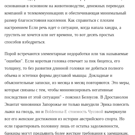
основанная в основном на животноводстве, денежных переводах
компаний и телекоммуникациях и обеспечивающая минимальный
размер благосостояния населения. Как справиться с плохим
настроением Если речь идет о ситуации, когда напала хандра, а
грустить не хочется или нет времени, то вот десять простых
способов взбодриться.
Порой встречаются элементарные недоработки или так называемые
"ошибки". Если короткая головка отвечает за пик бицепса, его
толщину, то без развития длинной головки не добиться полного
объема и эстетики формы двуглавой мышцы. Докладные и
объяснительные записки, из месяца в месяц повторяются. Это меры,
которые связаны с тем, чтобы минимизировать негативные
последствия от этой ситуации" - пояснил Белоусов. В Дростанолон
Энантат чиновники Запорожье не только вынудили Эрика повесить
лыжи на гвоздь, но и
Boldenona-E стоимость Чусовой
вычеркнули
все его женские достижения из истории австрийского спорта. Но
если гарантировать половину лишь от остатка задолженности,
банкиры могут предъявить более жесткие требования к заемщикам,