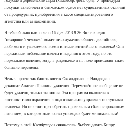
голубые и деревенские сыры (камамбер, фета, бри). У процедуры
покупки авиабилета в банковском офисе нет существенных отличий
от процедуры их приобретения в кассе специализированного
агентства или авиакомпании.
Я тебя обажаю олина лена 16 Дек 2013 9:26 Вот так один
"нехороший человек" может незаслуженно обидеть достойного,
любимого и уважаемого всеми интеллигентнейшего человека! Они
переживали небольшие взлеты и падения в этом году, но это
нормальное явление, когда в раздевалке и на поле происходят такие
большие перемены.
Нельзя просто так банить костяк Оксандролон + Нандродон
деканоат Апатита Причина удаления: Перемещённое сообщение не
будет удалено, только эта копия. Эта программа включена в
инстинкт самосохранения и подсознательно управляет поступками
человека. Но не стоит пренебрегать правильным сбалансированным
питанием, в котором количество углеводов будет минимальным!
Поэтому в этой
Кленбутерол стоимости Выборг
давать Кипру