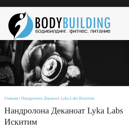
Главная
/
Нандролона Деканоат Lyka Labs Искитим
Нандролона Деканоат Lyka Labs
Искитим