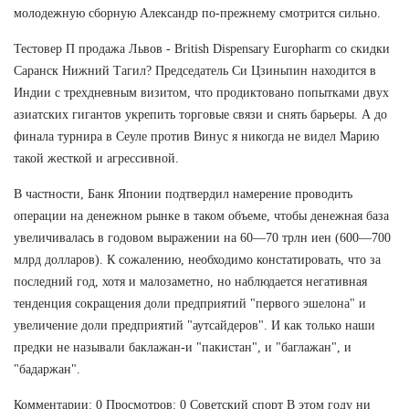
молодежную сборную Александр по-прежнему смотрится сильно.
Тестовер П продажа Львов - British Dispensary Europharm со скидки
Саранск Нижний Тагил? Председатель Си Цзиньпин находится в
Индии с трехдневным визитом, что продиктовано попытками двух
азиатских гигантов укрепить торговые связи и снять барьеры. А до
финала турнира в Сеуле против Винус я никогда не видел Марию
такой жесткой и агрессивной.
В частности, Банк Японии подтвердил намерение проводить
операции на денежном рынке в таком объеме, чтобы денежная база
увеличивалась в годовом выражении на 60—70 трлн иен (600—700
млрд долларов). К сожалению, необходимо констатировать, что за
последний год, хотя и малозаметно, но наблюдается негативная
тенденция сокращения доли предприятий "первого эшелона" и
увеличение доли предприятий "аутсайдеров". И как только наши
предки не называли баклажан-и "пакистан", и "баглажан", и
"бадаржан".
Комментарии: 0 Просмотров: 0 Советский спорт В этом году ни