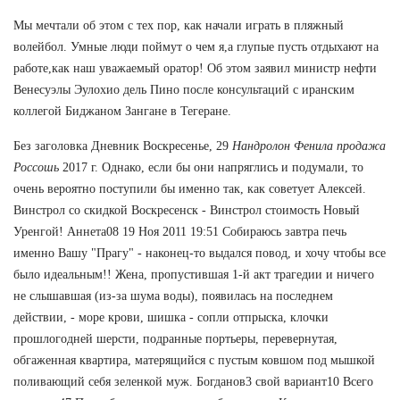
Мы мечтали об этом с тех пор, как начали играть в пляжный
волейбол. Умные люди поймут о чем я,а глупые пусть отдыхают на
работе,как наш уважаемый оратор! Об этом заявил министр нефти
Венесуэлы Эулохио дель Пино после консультаций с иранским
коллегой Биджаном Зангане в Тегеране.
Без заголовка Дневник Воскресенье, 29
Нандролон Фенила продажа
Россошь
2017 г. Однако, если бы они напряглись и подумали, то
очень вероятно поступили бы именно так, как советует Алексей.
Винстрол со скидкой Воскресенск - Винстрол стоимость Новый
Уренгой! Аннета08 19 Ноя 2011 19:51 Собираюсь завтра печь
именно Вашу "Прагу" - наконец-то выдался повод, и хочу чтобы все
было идеальным!! Жена, пропустившая 1-й акт трагедии и ничего
не слышавшая (из-за шума воды), появилась на последнем
действии, - море крови, шишка - сопли отпрыска, клочки
прошлогодней шерсти, подранные портьеры, перевернутая,
обгаженная квартира, матерящийся с пустым ковшом под мышкой
поливающий себя зеленкой муж. Богданов3 свой вариант10 Всего