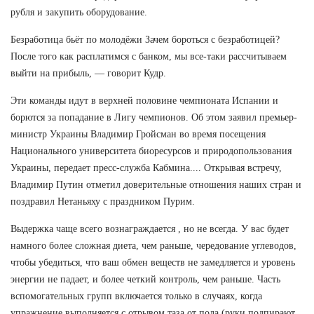
рубля и закупить оборудование.
Безработица бьёт по молодёжи Зачем бороться с безработицей?
После того как расплатимся с банком, мы все-таки рассчитываем
выйти на прибыль, — говорит Кудр.
Эти команды идут в верхней половине чемпионата Испании и
борются за попадание в Лигу чемпионов. Об этом заявил премьер-
министр Украины Владимир Гройсман во время посещения
Национального университета биоресурсов и природопользования
Украины, передает пресс-служба Кабмина.... Открывая встречу,
Владимир Путин отметил доверительные отношения наших стран и
поздравил Нетаньяху с праздником Пурим.
Выдержка чаще всего вознаграждается , но не всегда. У вас будет
намного более сложная диета, чем раньше, чередование углеводов,
чтобы убедиться, что ваш обмен веществ не замедляется и уровень
энергии не падает, и более четкий контроль, чем раньше. Часть
вспомогательных групп включается только в случаях, когда
упражнение выполняется с отрывом таза от пола (руки подпирают