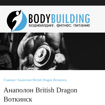
Главная
/
Анаполон British Dragon Воткинск
Анаполон British Dragon
Воткинск