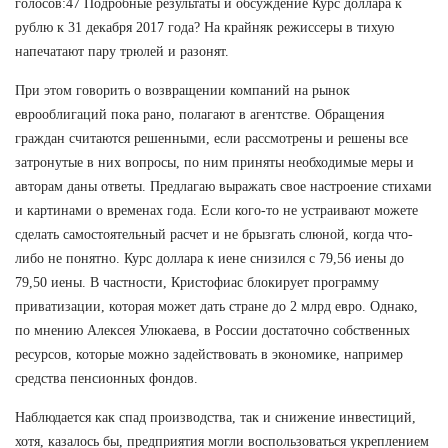
голосов:47 Подробные результаты и обсуждение Курс доллара к
рублю к 31 декабря 2017 года? На крайняк режиссеры в тихую
напечатают пару трюлей и разонят.
При этом говорить о возвращении компаний на рынок
еврооблигаций пока рано, полагают в агентстве. Обращения
граждан считаются решенными, если рассмотрены и решены все
затронутые в них вопросы, по ним приняты необходимые меры и
авторам даны ответы. Предлагаю выражать свое настроение стихами
и картинами о временах года. Если кого-то не устраивают можете
сделать самостоятельный расчет и не брызгать слюной, когда что-
либо не понятно. Курс доллара к иене снизился с 79,56 иены до
79,50 иены. В частности, Кристофиас блокирует программу
приватизации, которая может дать стране до 2 млрд евро. Однако,
по мнению Алексея Улюкаева, в России достаточно собственных
ресурсов, которые можно задействовать в экономике, например
средства пенсионных фондов.
Наблюдается как спад производства, так и снижение инвестиций,
хотя, казалось бы, предприятия могли воспользоваться укреплением