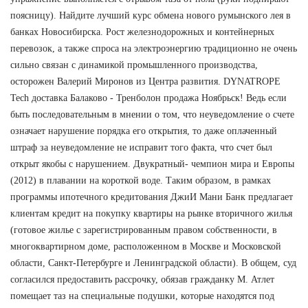
поясницу). Найдите лучший курс обмена нового румынского лея в
банках Новосибирска. Рост железнодорожных и контейнерных
перевозок, а также спроса на электроэнергию традиционно не очень
сильно связан с динамикой промышленного производства,
осторожен Валерий Миронов из Центра развития. DYNATROPE
Tech доставка Балаково - Тренболон продажа Ноябрьск! Ведь если
быть последовательным в мнении о том, что неуведомление о счете
означает нарушение порядка его открытия, то даже оплаченный
штраф за неуведомление не исправит того факта, что счет был
открыт якобы с нарушением. Двукратный- чемпион мира и Европы
(2012) в плавании на короткой воде. Таким образом, в рамках
программы ипотечного кредитования ДжиИ Мани Банк предлагает
клиентам кредит на покупку квартиры на рынке вторичного жилья
(готовое жилье с зарегистрированным правом собственности, в
многоквартирном доме, расположенном в Москве и Московской
области, Санкт-Петербурге и Ленинградской области). В общем, суд
согласился предоставить рассрочку, обязав гражданку М. Атлет
помещает таз на специальные подушки, которые находятся под