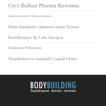
Суст Balkan Pharma Коломна
Нандролон Деканоат В Магазине Макеевка
Ilium Stanabolic сравнить цены Талнах
Кленбутерол Sp Labs Ангарск
Nandrolone В Магазине
Oxandrolon со скидкой Старый Оскол