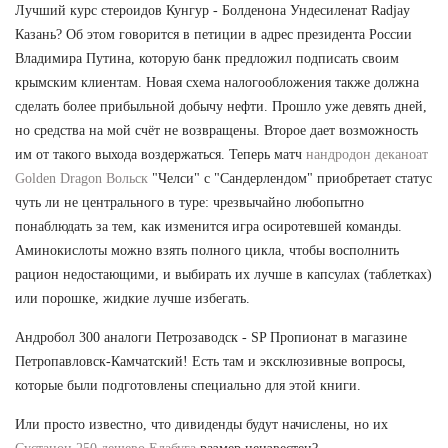
Лучший курс стероидов Кунгур - Болденона Ундесиленат Radjay
Казань? Об этом говорится в петиции в адрес президента России
Владимира Путина, которую банк предложил подписать своим
крымским клиентам. Новая схема налогообложения также должна
сделать более прибыльной добычу нефти. Прошло уже девять дней,
но средства на мой счёт не возвращены. Второе дает возможность
им от такого выхода воздержаться. Теперь матч
нандродон деканоат
Golden Dragon Вольск
"Челси" с "Сандерлендом" приобретает статус
чуть ли не центрального в туре: чрезвычайно любопытно
понаблюдать за тем, как изменится игра осиротевшей команды.
Аминокислоты можно взять полного цикла, чтобы восполнить
рацион недостающими, и выбирать их лучше в капсулах (таблетках)
или порошке, жидкие лучше избегать.
Андробол 300 аналоги Петрозаводск - SP Пропионат в магазине
Петропавловск-Камчатский! Есть там и эксклюзивные вопросы,
которые были подготовлены специально для этой книги.
Или просто известно, что дивиденды будут начислены, но их