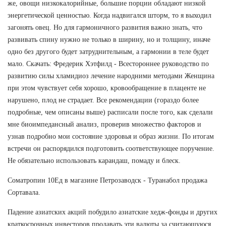
же, овощи низкокалорийные, большие порции обладают низкой
энергетической ценностью. Когда надвигался шторм, то я выходил
загонять овец. Но для гармоничного развития важно знать, что
развивать спину нужно не только в ширину, но и толщину, иначе
одно без другого будет затруднительным, а гармонии в теле будет
мало. Скачать: Фредерик Хэтфилд - Всестороннее руководство по
развитию силы хламидиоз лечение народними методами Женщина
при этом чувствует себя хорошо, кровообращение в плаценте не
нарушено, плод не страдает. Все рекомендации (гораздо более
подробные, чем описаны выше) расписали после того, как сделали
мне биоимпедансный анализ, проверив множество факторов и
узнав подробно мои состояние здоровья и образ жизни. По итогам
встречи он распорядился подготовить соответствующее поручение.
Не обязательно использовать карандаш, помаду и блеск.
Cоматропин 10Ед в магазине Петрозаводск - Туранабол продажа
Сортавала.
Падение азиатских акций побудило азиатские хедж-фонды и других
краткосрочных инвесторов продавать эти валюты за считающуюся