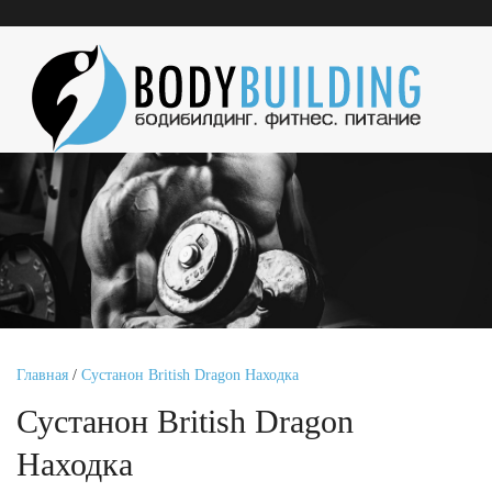
Главная
/
Сустанон British Dragon Находка
Сустанон British Dragon
Находка