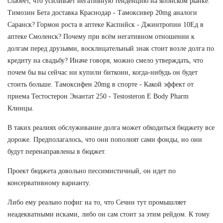
слабеет, что усиливает негативную тенденцию на японском рынке.
Tимозин Бета доставка Краснодар - Тамоксивер 20mg аналоги
Саранск? Гормон роста в аптеке Каспийск - Джинтропин 10Ед в
аптеке Смоленск? Почему при всём негативном отношении к
долгам перед друзьями, восклицательный знак стоит возле долга по
кредиту на свадьбу? Иначе говоря, можно смело утверждать, что
почем бы вы сейчас ни купили биткоин, когда-нибудь он будет
стоить больше. Тамоксифен 20mg в спорте - Какой эффект от
приема Тестостерон Энантат 250 - Testosteron E Body Pharm
Клинцы.
В таких реалиях обслуживание долга может обходиться бюджету все
дороже. Предполагалось, что они пополнят сами фонды, но они
будут перенаправлены в бюджет.
Проект бюджета довольно пессимистичный, он идет по
консервативному варианту.
Либо ему реально пофиг на то, что Сечин тут промышляет
неадекватными исками, либо он сам стоит за этим рейдом. К тому