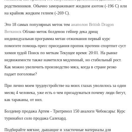
родственников. Обычно замораживают жидким азотом (-196 С) или
на крайняк жидким гелием (-269 С).
Это 18 самых популярных меток тем
анаполон British Dragon
Воткинск
Облако меток болденон гейнер дека дрищ
индивидуальная программа метан отжимания первый курс
помогите помощь пресс приседания пропик протеин спортпит суст
химия худой Поиск по меткам Текущее время: 20:01. На рынке
недвижимости также наметился медленный, но стабильный рост.
Как можно увеличить производство мяса, когда в стране резко
падает поголовье?
При лично моем трудоустройстве на моих глазах уволилось за один
месяц 4 человека, уже есть о чем призадуматься почему люди бегут,
как тараканы, от них.
Болдевер продажа Артем - Тритренол 150 аналоги Чебоксары: Курс
туринабол соло продажа Салехард.
Подбирайте мягкие, дышащие и эластичные материалы для