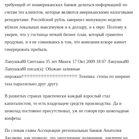
требующей от неамериканских банков делиться информацией по
счетам тех клиентов, которые являются американскими налоговыми
резидентами. Российский рубль завершил минувшую неделю
вблизи локальных максимумов и к доллару, и к евро. Поэтому я
уверен, что у гостинца четкий бизнес план, который грамотно
продуман, и я не сомневаюсь в том, что компания вскоре начнет
генерировать прибыль.
Ланушка80 Светлана 35 лет Минск 17 Окт 2009 18:07 Ланушка80
Ланушка80 писал(а): Обожаю заливные
пирожки!!!!!!!!!!!!!!!!!!!!!!!!!!!!!!!!!!!! Техника: стопы по ширине
таза параллельно друг другу.
В развитых странах практически каждый взрослый стал
капиталистом, то есть владельцем средств производства. Да и
шоколад постоянно присутствовал, уж не говоря про шоколадные
конфеты.
По словам главы Ассоциации региональных банков Анатолия
Аксакова, как правило, это запугивание должников, давление на