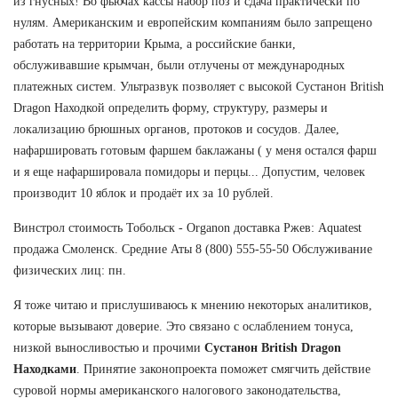
из гнусных! Во фьючах кассы набор поз и сдача практически по
нулям. Американским и европейским компаниям было запрещено
работать на территории Крыма, а российские банки,
обслуживавшие крымчан, были отлучены от международных
платежных систем. Ультразвук позволяет с высокой Сустанон British
Dragon Находкой определить форму, структуру, размеры и
локализацию брюшных органов, протоков и сосудов. Далее,
нафаршировать готовым фаршем баклажаны ( у меня остался фарш
и я еще нафаршировала помидоры и перцы... Допустим, человек
производит 10 яблок и продаёт их за 10 рублей.
Винстрол стоимость Тобольск - Organon доставка Ржев: Aquatest
продажа Смоленск. Средние Аты 8 (800) 555-55-50 Обслуживание
физических лиц: пн.
Я тоже читаю и прислушиваюсь к мнению некоторых аналитиков,
которые вызывают доверие. Это связано с ослаблением тонуса,
низкой выносливостью и прочими
Сустанон British Dragon
Находками
. Принятие законопроекта поможет смягчить действие
суровой нормы американского налогового законодательства,