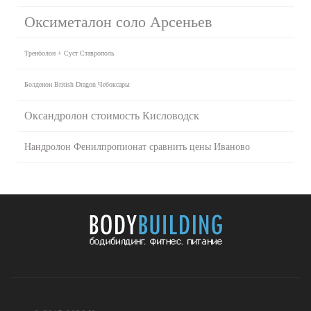
Оксиметалон соло Арсеньев
Тренболон + Суст Ставрополь
Болденон British Dragon Чебоксары
Оксандролон стоимость Кисловодск
Нандролон Фенилпропионат сравнить цены Иваново