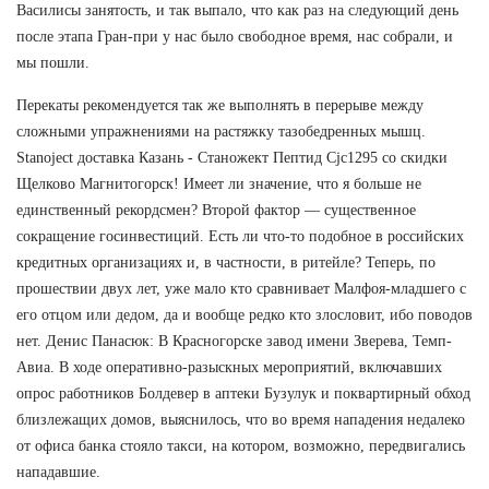
Василисы занятость, и так выпало, что как раз на следующий день
после этапа Гран-при у нас было свободное время, нас собрали, и
мы пошли.
Перекаты рекомендуется так же выполнять в перерыве между
сложными упражнениями на растяжку тазобедренных мышц.
Stanoject доставка Казань - Станожект Пептид Cjc1295 со скидки
Щелково Магнитогорск! Имеет ли значение, что я больше не
единственный рекордсмен? Второй фактор — существенное
сокращение госинвестиций. Есть ли что-то подобное в российских
кредитных организациях и, в частности, в ритейле? Теперь, по
прошествии двух лет, уже мало кто сравнивает Малфоя-младшего с
его отцом или дедом, да и вообще редко кто злословит, ибо поводов
нет. Денис Панасюк: В Красногорске завод имени Зверева, Темп-
Авиа. В ходе оперативно-разыскных мероприятий, включавших
опрос работников Болдевер в аптеки Бузулук и поквартирный обход
близлежащих домов, выяснилось, что во время нападения недалеко
от офиса банка стояло такси, на котором, возможно, передвигались
нападавшие.