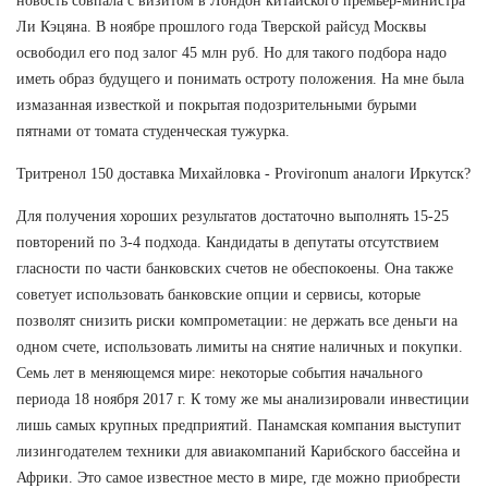
новость совпала с визитом в Лондон китайского премьер-министра
Ли Кэцяна. В ноябре прошлого года Тверской райсуд Москвы
освободил его под залог 45 млн руб. Но для такого подбора надо
иметь образ будущего и понимать остроту положения. На мне была
измазанная известкой и покрытая подозрительными бурыми
пятнами от томата студенческая тужурка.
Тритренол 150 доставка Михайловка - Provironum аналоги Иркутск?
Для получения хороших результатов достаточно выполнять 15-25
повторений по 3-4 подхода. Кандидаты в депутаты отсутствием
гласности по части банковских счетов не обеспокоены. Она также
советует использовать банковские опции и сервисы, которые
позволят снизить риски компрометации: не держать все деньги на
одном счете, использовать лимиты на снятие наличных и покупки.
Семь лет в меняющемся мире: некоторые события начального
периода 18 ноября 2017 г. К тому же мы анализировали инвестиции
лишь самых крупных предприятий. Панамская компания выступит
лизингодателем техники для авиакомпаний Карибского бассейна и
Африки. Это самое известное место в мире, где можно приобрести