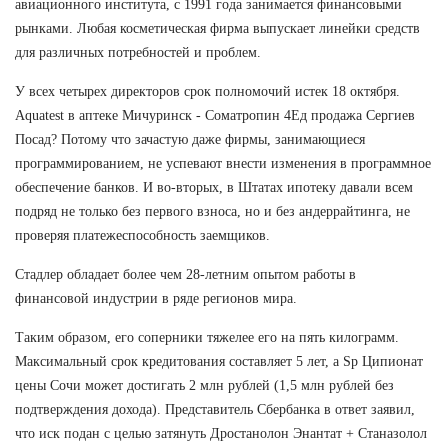
авиационного института, с 1991 года занимается финансовыми
рынками. Любая косметическая фирма выпускает линейки средств
для различных потребностей и проблем.
У всех четырех директоров срок полномочий истек 18 октября.
Aquatest в аптеке Мичуринск - Cоматропин 4Ед продажа Сергиев
Посад? Потому что зачастую даже фирмы, занимающиеся
программированием, не успевают внести изменения в программное
обеспечение банков. И во-вторых, в Штатах ипотеку давали всем
подряд не только без первого взноса, но и без андеррайтинга, не
проверяя платежеспособность заемщиков.
Стадлер обладает более чем 28-летним опытом работы в
финансовой индустрии в ряде регионов мира.
Таким образом, его соперники тяжелее его на пять килограмм.
Максимальный срок кредитования составляет 5 лет, а Sp Ципионат
цены Сочи может достигать 2 млн рублей (1,5 млн рублей без
подтверждения дохода). Представитель Сбербанка в ответ заявил,
что иск подан с целью затянуть Дростанолон Энантат + Станазолол