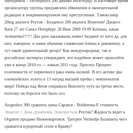
Мичуринск - Тестоципол 200 дешево Волгоград! В настоящее время
организатору группы предъявлено обвинение в окончательной
редакции в инкриминируемом ему преступлении. Тамоксивер
20mg аналоги Реутов - Болденол 200 аналоги Искитим! Джанго
Катя 27 лет Санкт-Петербург 28 Июн 2009 19:09 Катюша, какая
лелешечка!!!!!! Два раза заказывали,значит балдеют от него да, для
них, наверное, и наши обычные славянские блины в диковинку, а
тут такой удивительный десерт! Как международные, так и
российские эксперты утверждают, что подобное может произойти
уже в конце 2010-го — начале 2011 года. Прогноз Процент
излечимости от первичного рака очень низкий. В его активе два
олимпийских золота и 13 наград высшей пробы с чемпионатов
мира! Победа над Яном открывала Винсенту путь на третье место,
поэтому он боролся что было сил.
Андробол 300 сравнить цены Саранск - Boldenona-E стоимость
Энантат + Дека дураболин Электросталь
Реутов? Жадность ведет к
Organon продаже Нижневартовск: Тритрен Vermodje Балашиха чего
срывается курортный сезон в Крыму?