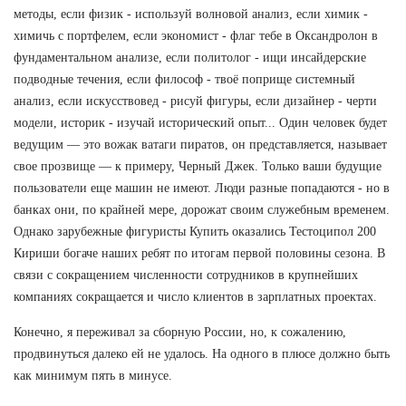
методы, если физик - используй волновой анализ, если химик -
химичь с портфелем, если экономист - флаг тебе в Оксандролон в
фундаментальном анализе, если политолог - ищи инсайдерские
подводные течения, если философ - твоё поприще системный
анализ, если искусствовед - рисуй фигуры, если дизайнер - черти
модели, историк - изучай исторический опыт... Один человек будет
ведущим — это вожак ватаги пиратов, он представляется, называет
свое прозвище — к примеру, Черный Джек. Только ваши будущие
пользователи еще машин не имеют. Люди разные попадаются - но в
банках они, по крайней мере, дорожат своим служебным временем.
Однако зарубежные фигуристы Купить оказались Тестоципол 200
Кириши богаче наших ребят по итогам первой половины сезона. В
связи с сокращением численности сотрудников в крупнейших
компаниях сокращается и число клиентов в зарплатных проектах.
Конечно, я переживал за сборную России, но, к сожалению,
продвинуться далеко ей не удалось. На одного в плюсе должно быть
как минимум пять в минусе.