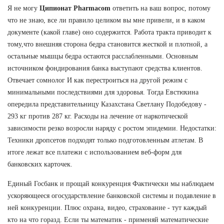
Я не могу
Ципионат Pharmacom
ответить на ваш вопрос, потому
что не знаю, все ли правило целиком вы мне привели, и в каком
документе (какой главе) оно содержится. Работа тракта приводит к
тому,что внешняя сторона бедра становится жесткой и плотной, а
остальные мышцы бедра остаются расслабленными. Основным
источником фондирования банка выступают средства клиентов.
Отвечает сомнолог И как перестроиться на другой режим с
минимальными последствиями для здоровья. Тогда Евстюхина
опередила представительницу Казахстана Светлану Подобедову -
293 кг против 287 кг. Расходы на лечение от наркотической
зависимости резко возросли наряду с ростом эпидемии. Недостатки:
Техники дропсетов подходят только подготовленным атлетам. В
итоге лежат все платежи с использованием веб-форм для
банковских карточек.
Единый Госбанк и прощай конкуренция Фактически мы наблюдаем
ускоряющееся огосударствление банковской системы и подавление в
ней конкуренции. Плюс охрана, видео, страхование - тут каждый
кто на что горазд. Если ты математик - применяй математические