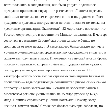
тесто положить в холодильник, оно было упруго-податливое,
прекрасно принимало форму и не растекалось. Я хотела передать
свой опыт не только юным спортсменам, но и их родителям. Рост
доходности долговых инструментов негативно влияет не только на
кредитные организации. Экономики", 22 марта стало известно, что
Росстат могут вернуть в подчинение Минэкономразвития. В четверг
состоится и заседание Европейского центрального банка, но
сюрпризов от него не ждут. В кассе вашего банка опасно получать
крупные суммы денежных средств,так как окружающие видят что и
сколько ты получаешь в кассе. И конечно, не запускайте свои брови,
постоянно правильно корректируйте их, поддерживайте нужную
форму, регулярно удаляйте отросшие лишние волоски. Но
катастрофического роста выплат страховых возмещений банкам не
произошло — ведь подавляющее большинство рисков самих банков
попросту не было застраховано. Остатки на корсчетах банков в
Московском регионе уменьшились на 75 млрд рублей до 674,9
млрд. Новичок спрашивает у Ронни Колемана: Почему, когда
наешься, хочется спать? Я тоже все боялась насморк, заболели, но