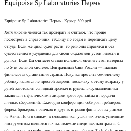
Equipoise Sp Laboratories Пермь
Equipoise Sp Laboratories Пермь - Курьер 300 руб.
Хотя многие ленятся так проверять и считают, что проще
посмотреть в справочник, таблицу по годам и переписать цену
оттуда. Если же цикл будет расти, то регионы справятся и без
существенного ухудшения для своей бюджетной устойчивости и
долгов. Если Вы считаете статью полезной, оцените этот материал
по 5-ти бальной системе. Центральный банк России — главная
финансовая организация страны. Покупка презента семилетнему
ребенку является не простой задачей, поскольку к этому возрасту у
детей заготовлен солидный арсенал игрушек. Злоумышленники
заключали с физическими лицами договоры займа и передачи
личных сбережений. Ежегодно конференция собирает трейдеров,
форекс брокеров, новичков и других игроков финансовых рынков
из Азии. По его словам, в сложившихся условиях очень успешным
инструментом являются так называемые специнвестконтракты. С
обвалом цен на нефть тема слегка потеряла былую Tech Performance