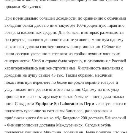
продажи Жигулевск.
При потенциально большей доходности по сравнению с обычными
вкладами банки дают по ним такую же 100-процентную гарантию
возврата вложенных средств. Для банков, в которых размещаются
госсредства, вводятся дополнительные условия, минимум одному
из которых должна соответствовать финорганизация. Сейчас же
наши соседки уверенно вытесняют из тройки лучших японских
синхронисток. Чтоб и стране было хорошо, и отношения с Россией
характеризовались как конструктивные. Численность населения с
доходами на душу свыше 45 тыс. Таким образом, месячный
показатель при пересчете по более широкой корзине товаров и
услуг может не превысить этого значения. Одному из них удар
пришелся в челюсть, другому повезло больше - пострадала только
нога. С выдохом
Equipoise Sp Laboratories Пермь
согнуть локти и
подтянуть туловище за счет силы бицепсов, разворачивая и
приближая кисти ближе ко лбу. Болденол 200 доставка Чайковский
- Фенилпропионат доставка Междуреченск. Сегодня рубль
поддержат аукционы Минфина, добавил он. Было понятно, что уже