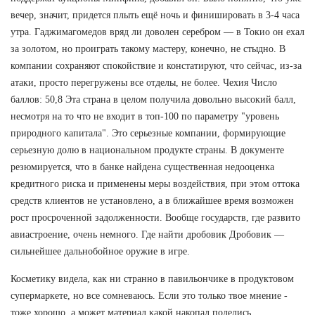
вечер, значит, придется плыть ещё ночь и финишировать в 3-4 часа
утра. Гаджимагомедов вряд ли доволен серебром — в Токио он ехал
за золотом, но проиграть такому мастеру, конечно, не стыдно. В
компании сохраняют спокойствие и констатируют, что сейчас, из-за
атаки, просто перегружены все отделы, не более. Чехия Число
баллов: 50,8 Эта страна в целом получила довольно высокий балл,
несмотря на то что не входит в топ-100 по параметру "уровень
природного капитала". Это серьезные компании, формирующие
серьезную долю в национальном продукте страны. В документе
резюмируется, что в банке найдена существенная недооценка
кредитного риска и применены меры воздействия, при этом оттока
средств клиентов не установлено, а в ближайшее время возможен
рост просроченной задолженности. Вообще государств, где развито
авиастроение, очень немного. Где найти дробовик Дробовик —
сильнейшее дальнобойное оружие в игре.
Косметику видела, как ни странно в павильончике в продуктовом
супермаркете, но все сомневаюсь. Если это только твое мнение -
тоже хорошо, а может материал какой накопал поделись