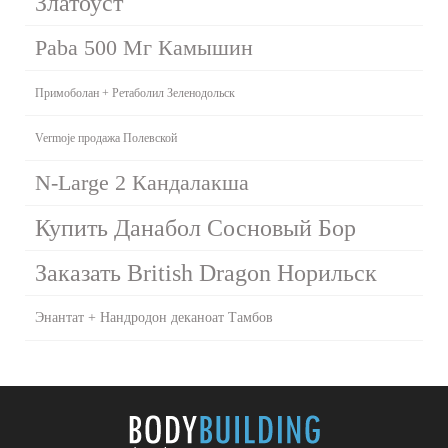
Златоуст
Paba 500 Мг Камышин
Примоболан + Ретаболил Зеленодольск
Vermoje продажа Полевской
N-Large 2 Кандалакша
Купить Данабол Сосновый Бор
Заказать British Dragon Норильск
Энантат + Нандродон деканоат Тамбов