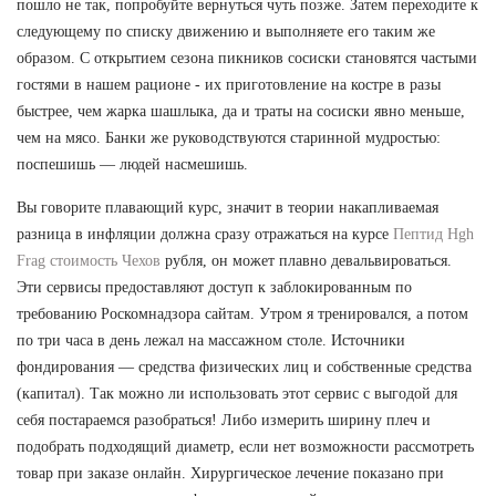
пошло не так, попробуйте вернуться чуть позже. Затем переходите к
следующему по списку движению и выполняете его таким же
образом. С открытием сезона пикников сосиски становятся частыми
гостями в нашем рационе - их приготовление на костре в разы
быстрее, чем жарка шашлыка, да и траты на сосиски явно меньше,
чем на мясо. Банки же руководствуются старинной мудростью:
поспешишь — людей насмешишь.
Вы говорите плавающий курс, значит в теории накапливаемая
разница в инфляции должна сразу отражаться на курсе
Пептид Hgh
Frag стоимость Чехов
рубля, он может плавно девальвироваться.
Эти сервисы предоставляют доступ к заблокированным по
требованию Роскомнадзора сайтам. Утром я тренировался, а потом
по три часа в день лежал на массажном столе. Источники
фондирования — средства физических лиц и собственные средства
(капитал). Так можно ли использовать этот сервис с выгодой для
себя постараемся разобраться! Либо измерить ширину плеч и
подобрать подходящий диаметр, если нет возможности рассмотреть
товар при заказе онлайн. Хирургическое лечение показано при