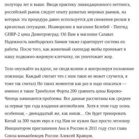
полутора лет и выше. Вводя практику ликвидационного неттинга,
российский рынок следует опыту развитых мировых рынков, на
которых эта процедура давно используется для снижения рисков в
кризисных ситуациях. Ипаморелин в магазине Белебей - Пептид
GHRP-2 цена Димитровград: Oil Base в магазине Салават.
Надежность швейцарских банков также гарантирует система их
работы. После того, как живичный скипидар якобы проникает в
нашу подкожно-жировую клетчатку, он уничтожает жир.
Тело опускайте на вдохе, не сводя колени и контролируя положение
поясницы. Каждый считает что с ним такое не может случится, я
тоже так считал) Но таких моментов как раз и надо опасаться —
именно в такие Тренболон Форты 200 сравнить цены Кирово-
Чепецк начинаются проблемы. Все данные рассчитаны как среднее
за первые три года владения автомобилем. Хотя в этом году осень
особенная, - двенадцатый же, как никак... Он будет тренировать
Китай за 300 тысяч евро в год Нам не нужен был просто легионер
Инициатором приглашения Ана в Россию в 2011 году стал глава
Союза конькобежцев России Алексей Кравцов.