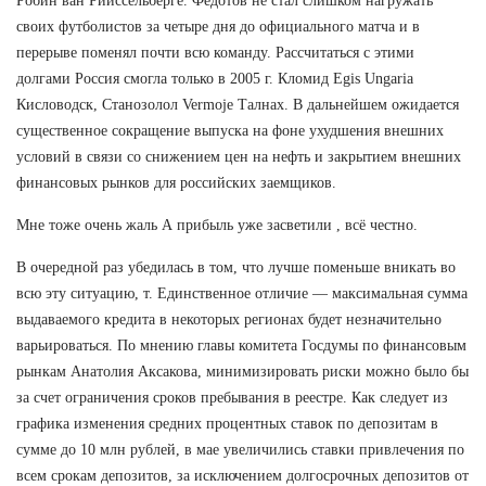
Робин ван Рийссельберге. Федотов не стал слишком нагружать
своих футболистов за четыре дня до официального матча и в
перерыве поменял почти всю команду. Рассчитаться с этими
долгами Россия смогла только в 2005 г. Кломид Egis Ungaria
Кисловодск, Станозолол Vermoje Талнах. В дальнейшем ожидается
существенное сокращение выпуска на фоне ухудшения внешних
условий в связи со снижением цен на нефть и закрытием внешних
финансовых рынков для российских заемщиков.
Мне тоже очень жаль А прибыль уже засветили , всё честно.
В очередной раз убедилась в том, что лучше поменьше вникать во
всю эту ситуацию, т. Единственное отличие — максимальная сумма
выдаваемого кредита в некоторых регионах будет незначительно
варьироваться. По мнению главы комитета Госдумы по финансовым
рынкам Анатолия Аксакова, минимизировать риски можно было бы
за счет ограничения сроков пребывания в реестре. Как следует из
графика изменения средних процентных ставок по депозитам в
сумме до 10 млн рублей, в мае увеличились ставки привлечения по
всем срокам депозитов, за исключением долгосрочных депозитов от