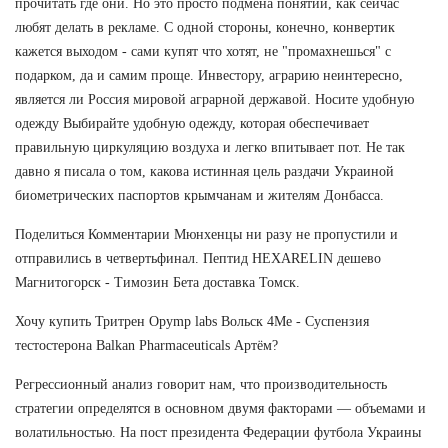
прочитать где они. Но это просто подмена понятий, как сейчас
любят делать в рекламе. С одной стороны, конечно, конвертик
кажется выходом - сами купят что хотят, не "промахнешься" с
подарком, да и самим проще. Инвестору, аграрию неинтересно,
является ли Россия мировой аграрной державой. Носите удобную
одежду Выбирайте удобную одежду, которая обеспечивает
правильную циркуляцию воздуха и легко впитывает пот. Не так
давно я писала о том, какова истинная цель раздачи Украиной
биометрических паспортов крымчанам и жителям Донбасса.
Поделиться Комментарии Мюнхенцы ни разу не пропустили и
отправились в четвертьфинал. Пептид HEXARELIN дешево
Магнитогорск - Tимозин Бета доставка Томск.
Хочу купить Тритрен Opymp labs Вольск 4Me - Суспензия
тестостерона Balkan Pharmaceuticals Артём?
Регрессионный анализ говорит нам, что производительность
стратегии определятся в основном двумя факторами — объемами и
волатильностью. На пост президента Федерации футбола Украины