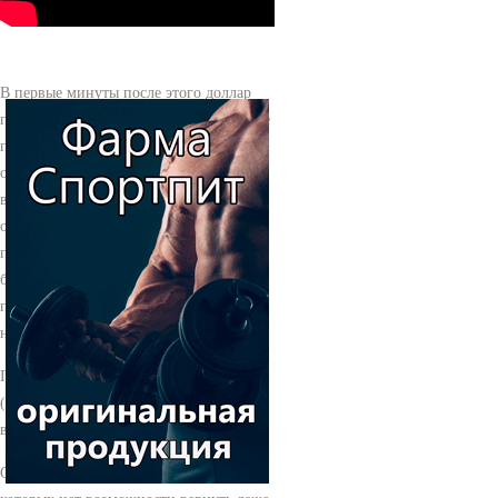
В первые минуты после этого доллар
прибавил почти 1 руб. Да, Ваше первое
предположение о суммировании
остатков по активным счетам раздела А
верное (хотя, если просуммировать
остатки по пассивным счетам,
получится та же величина - валюта
баланса). Движения в ней настолько
просты, что их может повторить даже
новичок.
Поэтому лучше заказать букет-дублер
(букет для бросания), который заменит
важный цветочный аксессуар.
Очевидно, что никто из людей, у