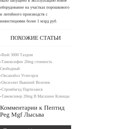
было запущено в эксплуатацию новое
оборудование на участках порошкового
и литейного производств с
инвестициями более 1 млрд руб.
ПОХОЖИЕ СТАТЬИ
-
Rush 3000 Талдом
-
Тамоксифен 20mg стоимость
Свободный
-
Оксанабол Углегорск
-
Оксиэлит Вышний Волочек
-
Стромбагед Партизанск
-
Тамоксивер 20mg В Магазине Клинцы
Комментарии к Пептид
Peg Mgf Лысьва