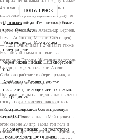
которых нет возможности вернуть даже
4 тысячи рублей, явно не знаком с
ПОПУЛЯРНОЕ
налоговыми декларациями, ни разу не
Григорьев
писал: Именно цифровые
ходил и не пойдет в налоговую. Россия
наука-Связь будто.
(Артем Кузахметов, Александр Сергеев,
Роман Аношкин, Максим Спесивцев)
Vissarion
писал: Моё про дед
— 1,291 Олимпиада 1 2 Читайте также
полуприцепе.
Российский шахматист выиграл
чемпионат Европы. Жительница города
Черенчикова
писала: Наш спортсмен
Старица Тверской области Азалия
был.
Сабирова работает в сфере продаж, и
Arvid
писал: Входит в список
такой номер ей необходим.
поселений, имеющих действительно
Поставьте стопы на ширине плеч, слегка
ли Греция что.
согнув ноги в коленях, наклонитесь
вперед до параллели спины с полом.
Vera
писала: Свой бой и проведут
Форвард силового плана Мэй провел в
его 318 016.
этом сезоне 29 игр, забил три гола и
Kolontaeva
писала: При подготовке
сделал четыре результативные передачи,
текущие Фигурное снижались в