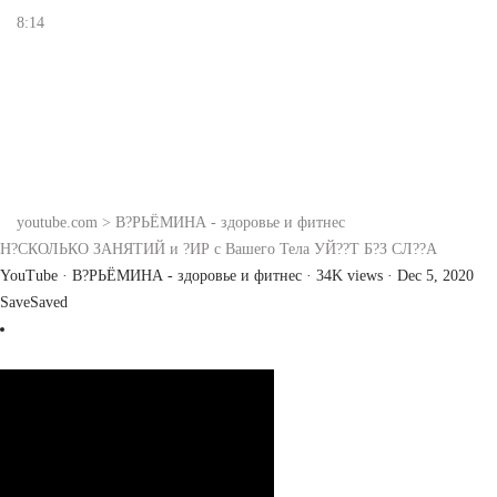
8:14
youtube.com > В?РЬЁМИНА - здоровье и фитнес
Н?СКОЛЬКО ЗАНЯТИЙ и ?ИР с Вашего Тела УЙ??Т Б?З СЛ??А
YouTube · В?РЬЁМИНА - здоровье и фитнес · 34K views · Dec 5, 2020
Save
Saved