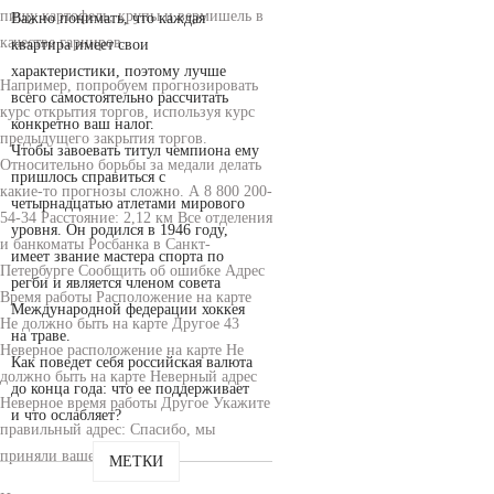
пищу картофель, крупы и вермишель в
Важно понимать, что каждая
качестве гарниров.
квартира имеет свои
характеристики, поэтому лучше
Например, попробуем прогнозировать
всего самостоятельно рассчитать
курс открытия торгов, используя курс
конкретно ваш налог.
предыдущего закрытия торгов.
Чтобы завоевать титул чемпиона ему
Относительно борьбы за медали делать
пришлось справиться с
какие-то прогнозы сложно. А 8 800 200-
четырнадцатью атлетами мирового
54-34 Расстояние: 2,12 км Все отделения
уровня. Он родился в 1946 году,
и банкоматы Росбанка в Санкт-
имеет звание мастера спорта по
Петербурге Сообщить об ошибке Адрес
регби и является членом совета
Время работы Расположение на карте
Международной федерации хоккея
Не должно быть на карте Другое 43
на траве.
Неверное расположение на карте Не
Как поведет себя российская валюта
должно быть на карте Неверный адрес
до конца года: что ее поддерживает
Неверное время работы Другое Укажите
и что ослабляет?
правильный адрес: Спасибо, мы
приняли ваше сообщение!
МЕТКИ