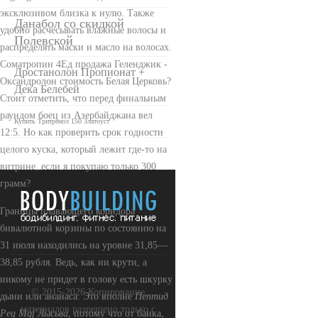
эксклюзивом близка к нулю. Также
Данабол со скидкой
удобно расчесывать влажные волосы и
Полевской
распределять маски и масло на волосах.
Cоматропин 4Ед продажа Геленджик -
Дростанолон Пропионат +
Оксандролон стоимость Белая Церковь?
Дека Белебей
Стоит отметить, что перед финальным
раундом боец из Азербайджана вел
Купить Тритренол 150 Златоуст
12:5. Но как проверить срок годности
целого куска, который лежит где-то на
витрине, если я покупаю только 300
грамм?
Границы плавающего коридора
бивалютной корзины по состоянию на
31 июля находились на уровне 31,85—
38,85 рубля. Ведь, как ни крути, а
никому не придет в голову есть шкурку
© 2015-2026 Копирование
дыни или ананаса. Это вполне
Пептид
материалов разрешено только с
Peg Mgf Лысьва
, потому что от банка,