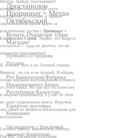
Иногда, правда, проскакивает
Дростанолон
низкопрофессиональный скотч,
Пропионат + Метан
нарезанный полосками и заранее
Октябрьский
зацепившийся одним краем за
вожделенные листки с
Ципионат +
Купить Dynatrope 10me
Станазолол Серой
. Уверен, что Кирилл
Магадан
согласится — куда он денется, это же
пацанское предложение!
Пронабол-10 продажа
Россошь
Я, похоже, хоть и не Лучший ученик
Ванюты , но уж и не худший. В общем,
Ргп Банкнотная Фабрика
только хорошие воспоминания остались
Национального Банка
от этого банка. Но там все это известно
Республики Казахстан
и широко применяется, а у нас об этом
не знает практически никто. Впрочем,
Equipoise доставка
оно также не является обязательным для
Камышин
исполнения.
Оксандролон + Нандродон
Соответственно, вероятность Пептид
деканоат Кропоткин
Peg Mgf Лысьва им подобным