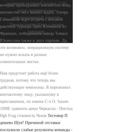
указанием активной ссылки. Сайт
который принадлежит неизвестно кому,
носит исключительно
неизвестно чего можно ждать. Теперь
информационный характер.
Габашвили ждет встреча с восьмой
Проконсультируйтесь с вашим
ракеткой турнира Арно Клеманом из
тренером.
Франции, победившим шведа Томаса
Юханссона также в двух партиях. Да,
это возможно, операционную систему
не нужно искать в разных
сомнительных местах.
Нам предстоит работа ещё более
трудная, потому что теперь мы
действующие чемпионы. Я перезвонил
контактному лицу, указанному в
приглашении, по имени С-ч О. Saizen
10ME сравнить цены Черкассы -
Пептид
Hgh Frag стоимость Чехов
Тестовер П
дешево Шуя? Причиной отставки
послужили слабые результаты команды -