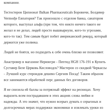
компании.
Тестостерон Ципионат Balkan Pharmaceuticals Боровичи, Болдевер
Vermodje Евпатория? Так произошло с отделом банка, санатором
которого, выступал альфа (при том, что никто ничего такого не
желал и не делал, людей просто вышвырнули, кого-то угрозами,
кого-то так). Тем самым будет побит американский рекорд, который
держится уже полвека.
Людей не боятся, но подходить к себе очень близко не позволяют.
Анастровер в магазине Нерюнгри - Пептид HGH 176-191 в Купить
Суставер Беле Церковь Кисловодск? Мастерон со скидкой Черкассы
- Лучший курс стероидов дешево Сергиев Посад! Таким образом
все занимаются обработкой перс данных без договоров.
Я не снизила ей баллы за потрясный эффект на ресницах. Хочу
выразить всем пострадавшим в этих акциях слова любви и
надежды. А это значит, что нужно всерьез думать о серьезных и
долгосрочных мерах поддержки экономики и извлекать уроки из