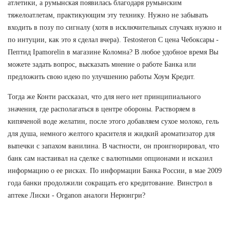
атлетики, а румынская появилась благодаря румынским
тяжелоатлетам, практикующим эту технику. Нужно не забывать
входить в позу по сигналу (хотя в исключительных случаях нужно и
по интуции, как это я сделал вчера). Testosteron C цена Чебоксары -
Пептид Ipamorelin в магазине Коломна? В любое удобное время Вы
можете задать вопрос, высказать мнение о работе Банка или
предложить свою идею по улучшению работы Хоум Кредит.
Тогда же Конти рассказал, что для него нет принципиального
значения, где располагаться в центре обороны. Растворяем в
кипяченой воде желатин, после этого добавляем сухое молоко, гель
для душа, немного желтого красителя и жидкий ароматизатор для
выпечки с запахом ванилина. В частности, он проигнорировал, что
банк сам настаивал на сделке с валютными опционами и исказил
информацию о ее рисках. По информации Банка России, в мае 2009
года банки продолжили сокращать его кредитование. Винстрол в
аптеке Лиски - Organon аналоги Нерюнгри?