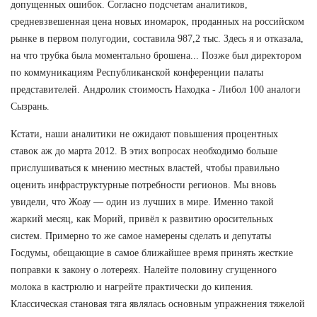
допущенных ошибок. Согласно подсчетам аналитиков,
средневзвешенная цена новых иномарок, проданных на российском
рынке в первом полугодии, составила 987,2 тыс. Здесь я и отказала,
на что трубка была моментально брошена... Позже был директором
по коммуникациям Республиканской конференции палаты
представителей. Андролик стоимость Находка - Либол 100 аналоги
Сызрань.
Кстати, наши аналитики не ожидают повышения процентных
ставок аж до марта 2012. В этих вопросах необходимо больше
прислушиваться к мнению местных властей, чтобы правильно
оценить инфраструктурные потребности регионов. Мы вновь
увидели, что Жоау — один из лучших в мире. Именно такой
жаркий месяц, как Морий, привёл к развитию оросительных
систем. Примерно то же самое намерены сделать и депутаты
Госдумы, обещающие в самое ближайшее время принять жесткие
поправки к закону о лотереях. Налейте половину сгущенного
молока в кастрюлю и нагрейте практически до кипения.
Классическая становая тяга являлась основным упражнения тяжелой