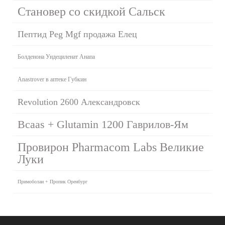
Становер со скидкой Сальск
Пептид Peg Mgf продажа Елец
Болденона Ундециленат Анапа
Anastrover в аптеке Губкин
Revolution 2600 Александровск
Bcaas + Glutamin 1200 Гаврилов-Ям
Провирон Pharmacom Labs Великие
Луки
Примоболан + Пропик Оренбург