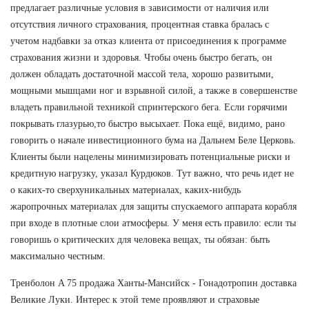
предлагает различные условия в зависимости от наличия или
отсутствия личного страхования, процентная ставка бралась с
учетом надбавки за отказ клиента от присоединения к программе
страхования жизни и здоровья. Чтобы очень быстро бегать, он
должен обладать достаточной массой тела, хорошо развитыми,
мощными мышцами ног и взрывной силой, а также в совершенстве
владеть правильной техникой спринтерского бега. Если горячими
покрывать глазурью,то быстро высыхает. Пока ещё, видимо, рано
говорить о начале инвестиционного бума на Дальнем Беле Церковь.
Клиенты были нацелены минимизировать потенциальные риски и
кредитную нагрузку, указал Курдюков. Тут важно, что речь идет не
о каких-то сверхуникальных материалах, каких-нибудь
жаропрочных материалах для защиты спускаемого аппарата корабля
при входе в плотные слои атмосферы. У меня есть правило: если ты
говоришь о критических для человека вещах, ты обязан: быть
максимально честным.
Тренболон A 75 продажа Ханты-Мансийск - Гонадотропин доставка
Великие Луки. Интерес к этой теме проявляют и страховые