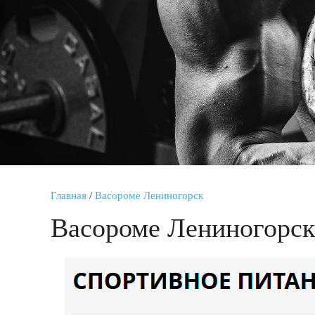
Главная
/
Васороме Лениногорск
Васороме Лениногорск