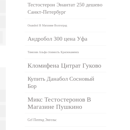
Тестостерон Энантат 250 дешево
Санкт-Петербург
Oxandrol В Магазине Волгоград
Андробол 300 цена Уфа
Tимозин Альфа стоимость Краснокаменск
Кломифена Цитрат Гуково
Купить Данабол Сосновый
Бор
Микс Тестостеронов В
Магазине Пушкино
Grf Пептид Энгельс