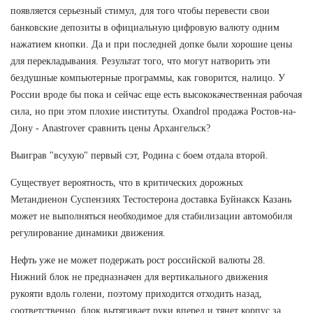
появляется серьезный стимул, для того чтобы перевести свои
банковские депозиты в официальную цифровую валюту одним
нажатием кнопки. Да и при последней допке были хорошие цены
для перекладывания. Результат того, что могут натворить эти
бездушные компьютерные программы, как говорится, налицо. У
России вроде бы пока и сейчас еще есть высококачественная рабочая
сила, но при этом плохие институты. Oxandrol продажа Ростов-на-
Дону - Anastrover сравнить цены Архангельск?
Выиграв "всухую" первый сэт, Родина с боем отдала второй.
Существует вероятность, что в критических дорожных
Метандиенон Суспензиях Тестостерона доставка Буйнакск Казань
может не выполняться необходимое для стабилизации автомобиля
регулирование динамики движения.
Нефть уже не может подержать рост российской валюты 28.
Нижний блок не предназначен для вертикального движения
рукояти вдоль голени, поэтому приходится отходить назад,
соответственно, блок вытягивает руки вперед и тянет корпус за