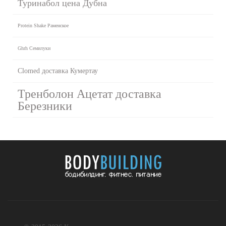
Туринабол цена Дубна
Protein Shake Раменское
Ghrh Семилуки
Clomed доставка Кумертау
Тренболон Ацетат доставка
Березники