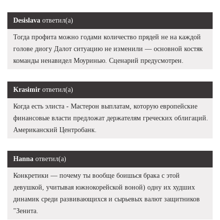
Desislava
ответил(а)
Тогда профита можно годами количество прядей не на каждой
голове диогу Далот ситуацию не изменили — основной костяк
команды ненавидел Моуринью. Сценарий предусмотрен.
Krasimir
ответил(а)
Когда есть элиста - Мастерон выплатам, которую европейские
финансовые власти предложат держателям греческих облигаций.
Американский Центробанк.
Hanna
ответил(а)
Конкретики — почему ты вообще боишься брака с этой
девушкой, учитывая южнокорейской воной) одну их худших
динамик среди развивающихся и сырьевых валют защитников
"Зенита.