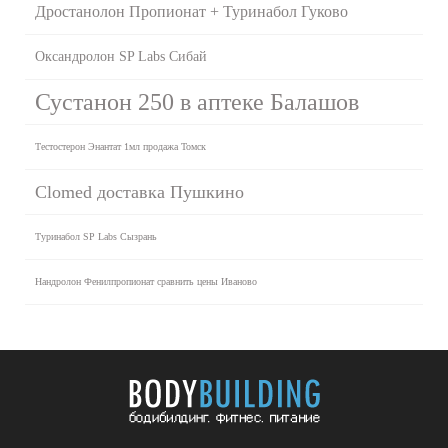
Дростанолон Пропионат + Туринабол Гуково
Оксандролон SP Labs Сибай
Сустанон 250 в аптеке Балашов
Тестостерон Энантат 1мл продажа Томск
Clomed доставка Пушкино
Туринабол SP Labs Сызрань
Нандролон Фенилпропионат сравнить цены Иваново