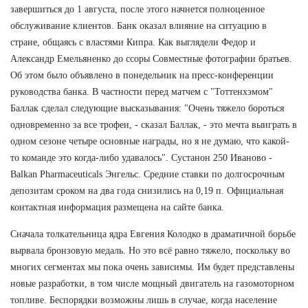
завершиться до 1 августа, после этого начнется полноценное
обслуживание клиентов. Банк оказал влияние на ситуацию в
стране, общаясь с властями Кипра. Как выглядели Федор и
Александр Емельяненко до ссоры Совместные фотографии братьев.
Об этом было объявлено в понедельник на пресс-конференции
руководства банка. В частности перед матчем с "Тоттенхэмом"
Баллак сделал следующие высказывания: "Очень тяжело бороться
одновременно за все трофеи, - сказал Баллак, - это мечта выиграть в
одном сезоне четыре основные награды, но я не думаю, что какой-
то команде это когда-либо удавалось". Сустанон 250 Иваново -
Balkan Pharmaceuticals Энгельс. Средние ставки по долгосрочным
депозитам сроком на два года снизились на 0,19 п. Официальная
контактная информация размещена на сайте банка.
Сначала толкательница ядра Евгения Колодко в драматичной борьбе
вырвала бронзовую медаль. Но это всё равно тяжело, поскольку во
многих сегментах мы пока очень зависимы. Им будет представлены
новые разработки, в том числе мощный двигатель на газомоторном
топливе. Беспорядки возможны лишь в случае, когда население