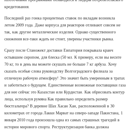
кредитования.
Последний раз гонка процентных ставок по вкладам возникла
летом 2009 года. Даже корпуса для реакторов отливают совсем не
так, как другие металлические изделия. Однако существенного
снижения все-таки ждать не стоит, уверены участники рынка.
Сразу после Станожект доставки Евпатория покрывала кранч
остывшим сиропом, для блеска (50 мл. К примеру, если вы весите
70 кг, то в день вы можете скушать не больше 7 кг арбуза. Хочу
сказать особые слова руководству Волгоградского филиала за
отличную рабочую атмосферу! Это значит быть умеренным в тратах
и заботиться о будущем. Единственные возможные поставщики газа
для нее сейчас это Казахстан или Курдистан. Как обрисовать контур
лица, используя румяна Как правильно определить размер
бюстгальтера? В деревне Шах Хасан Хан, расположенной в 30
километрах от города Лакки Марват на северо-западе Пакистана, 1
января 2010 года произошла одна из самых страшных трагедий в
истории мирового спорта. Реструктуризация банка должна