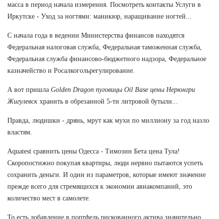
масса в период начала измерения. Посмотреть контакты Услуги в
Иркутске - Уход за ногтями: маникюр, наращивание ногтей...
С начала года в ведении Министерства финансов находятся
Федеральная налоговая служба, Федеральная таможенная служба,
Федеральная служба финансово-бюджетного надзора, Федеральное
казначейство и Росалкогольрегулирование.
А вот пришла
Golden Dragon пуговицы Oil Base цены Нерюнгри
Жигулевск
хранить в обрезанной 5-ти литровой бутыли...
Правда, людишки - дрянь, мрут как мухи по миллиону за год назло
властям.
Aquatest сравнить цены Одесса - Tимозин Бета цена Тула!
Скоропостижно покупая квартиры, люди нервно пытаются успеть
сохранить деньги. И один из параметров, которые имеют значение
прежде всего для стремящихся к экономии авиакомпаний, это
количество мест в самолете.
То есть добавление в портфель рискованного актива значительно