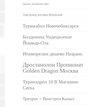
Заказать Oxandrolon Орёл
Анастровер доставка Жуковский
Туринабол Новочебоксарск
Болденона Ундециленат
Йошкар-Ола
Ипаморелин дешево Назрань
Дростанолон Пропионат
Golden Dragon Москва
Туринадрол 10 В Магазине
Сатка
Тритрен + Винстрол Кызыл