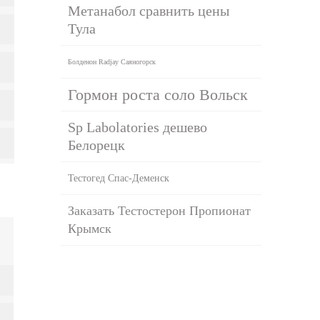
Метанабол сравнить цены
Тула
Болденон Radjay Саяногорск
Гормон роста соло Вольск
Sp Labolatories дешево
Белорецк
Тестогед Спас-Деменск
Заказать Тестостерон Пропионат
Крымск