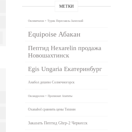
МЕТКИ
Оксиметалон + Турик Переславль-Залесский
Equipoise Абакан
Пептид Hexarelin продажа
Новошахтинск
Egis Ungaria Екатеринбург
Анабол дешево Солнечногорск
Оксандролон + Пропионат Апатиты
Oxanabol сравнить цены Тихвин
Заказать Пептид Ghrp-2 Черкесск