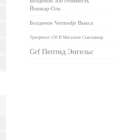
Болденон 300 стоимость
Йошкар-Ола
Болденон Vermodje Выкса
Тритренол 150 В Магазине Сыктывкар
Grf Пептид Энгельс