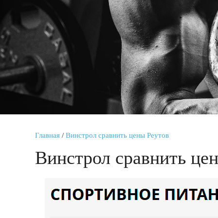
Главная
/
Винстрол сравнить цены Реутов
Винстрол сравнить це