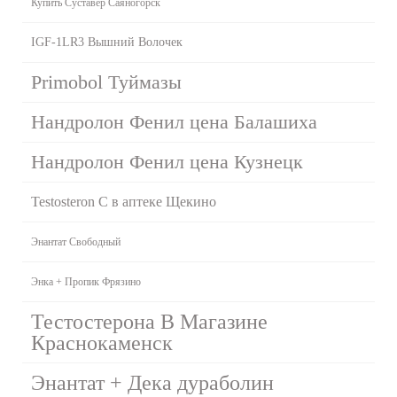
Купить Суставер Саяногорск
IGF-1LR3 Вышний Волочек
Primobol Туймазы
Нандролон Фенил цена Балашиха
Нандролон Фенил цена Кузнецк
Testosteron C в аптеке Щекино
Энантат Свободный
Энка + Пропик Фрязино
Тестостерона В Магазине
Краснокаменск
Энантат + Дека дураболин