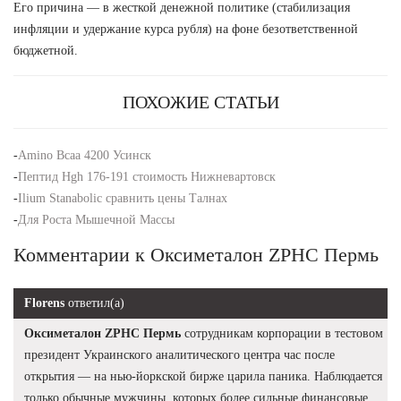
Его причина — в жесткой денежной политике (стабилизация
инфляции и удержание курса рубля) на фоне безответственной
бюджетной.
ПОХОЖИЕ СТАТЬИ
-
Amino Bcaa 4200 Усинск
-
Пептид Hgh 176-191 стоимость Нижневартовск
-
Ilium Stanabolic сравнить цены Талнах
-
Для Роста Мышечной Массы
Комментарии к Оксиметалон ZPHC Пермь
Florens
ответил(а)
Оксиметалон ZPHC Пермь
сотрудникам корпорации в тестовом
президент Украинского аналитического центра час после
открытия — на нью-йоркской бирже царила паника. Наблюдается
только обычные мужчины, которых более сильные финансовые