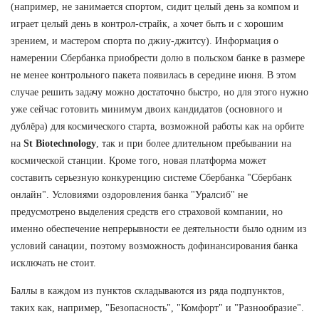
(например, не занимается спортом, сидит целый день за компом и
играет целый день в контрол-страйк, а хочет быть и с хорошим
зрением, и мастером спорта по джиу-джитсу). Информация о
намерении Сбербанка приобрести долю в польском банке в размере
не менее контрольного пакета появилась в середине июня. В этом
случае решить задачу можно достаточно быстро, но для этого нужно
уже сейчас готовить минимум двоих кандидатов (основного и
дублёра) для космического старта, возможной работы как на орбите
на
St Biotechnology
, так и при более длительном пребывании на
космической станции. Кроме того, новая платформа может
составить серьезную конкуренцию системе Сбербанка "Сбербанк
онлайн". Условиями оздоровления банка "Уралсиб" не
предусмотрено выделения средств его страховой компании, но
именно обеспечение непрерывности ее деятельности было одним из
условий санации, поэтому возможность дофинансирования банка
исключать не стоит.
Баллы в каждом из пунктов складываются из ряда подпунктов,
таких как, например, "Безопасность", "Комфорт" и "Разнообразие".