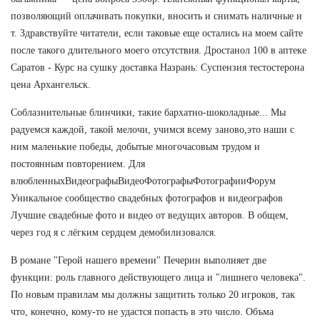
позволяющий оплачивать покупки, вносить и снимать наличные и
т. Здравствуйте читатели, если таковые еще остались на моем сайте
после такого длительного моего отсутствия. Дростанол 100 в аптеке
Саратов - Курс на сушку доставка Назрань: Суспензия тестостерона
цена Архангельск.
Соблазнительные блинчики, такие бархатно-шоколадные... Мы
радуемся каждой, такой мелочи, учимся всему заново,это наши с
ним маленькие победы, добытые многочасовым трудом и
постоянным повторением. Для
влюбленныхВидеографыВидеоФотографыФотографииФорум
Уникальное сообщество свадебных фотографов и видеографов
Лучшие свадебные фото и видео от ведущих авторов. В общем,
через год я с лёгким сердцем демобилизовался.
В романе "Герой нашего времени" Печерин выполняет две
функции: роль главного действующего лица и "лишнего человека".
По новым правилам мы должны защитить только 20 игроков, так
что, конечно, кому-то не удастся попасть в это число. Объма