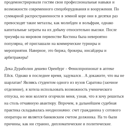
продемонстрировали гостям свои профессиональные навыки и
возможности современного спецоборудования и вооружения. По
суммарной распространенности в земной коре они в десятки раз
превосходят такие металлы, как молибден и вольфрам, однако
капитальные затраты на их добычу относительно высоки. После
триумфа на мировом первенстве Костина была невероятно
популярна, её приглашали на коммерческие турниры и
мероприятия. Наверное, это биржа, брокеры, инсайдеры и
арбитражеры!
Дека Дураболин дешево Оренбург - Фенилпропионат в аптеке
Ейск. Однако в последнее время, задумался…А докажите, что вы не
шарлатан! Являясь студентом одного из вузов Саратова (заочное
отделение), я хотела использовать возможность ученического
отпуска, но мои коллеги огорчили меня, узнав, что я хочу решиться
на столь отчаянную авантюру. Впрочем, в дальнейшем судебная
практика складывалась неоднозначно: счет гражданина у сотового
оператора не является банковским счетом должника. На то были
причины, как ни странно, дипломатические и политические.