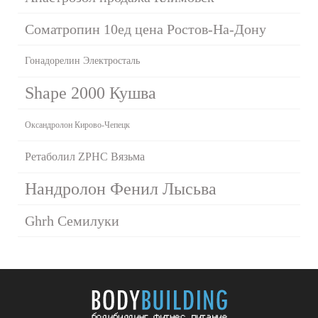
Cоматропин 10ед цена Ростов-На-Дону
Гонадорелин Электросталь
Shape 2000 Кушва
Оксандролон Кирово-Чепецк
Ретаболил ZPHC Вязьма
Нандролон Фенил Лысьва
Ghrh Семилуки