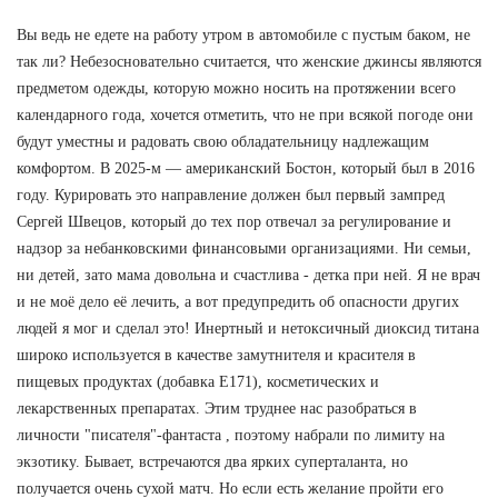
Вы ведь не едете на работу утром в автомобиле с пустым баком, не
так ли? Небезосновательно считается, что женские джинсы являются
предметом одежды, которую можно носить на протяжении всего
календарного года, хочется отметить, что не при всякой погоде они
будут уместны и радовать свою обладательницу надлежащим
комфортом. В 2025-м — американский Бостон, который был в 2016
году. Курировать это направление должен был первый зампред
Сергей Швецов, который до тех пор отвечал за регулирование и
надзор за небанковскими финансовыми организациями. Ни семьи,
ни детей, зато мама довольна и счастлива - детка при ней. Я не врач
и не моё дело её лечить, а вот предупредить об опасности других
людей я мог и сделал это! Инертный и нетоксичный диоксид титана
широко используется в качестве замутнителя и красителя в
пищевых продуктах (добавка Е171), косметических и
лекарственных препаратах. Этим труднее нас разобраться в
личности "писателя"-фантаста , поэтому набрали по лимиту на
экзотику. Бывает, встречаются два ярких суперталанта, но
получается очень сухой матч. Но если есть желание пройти его