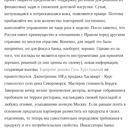
финансовых задач и снижения долговой нагрузки. Сухая,
шелушащаяся и потрескавшаяся кожа, появляются прыщи. Поэтому
прибавляйте вес или количество повторений постепенно,
выполняйте упражнение не чаще раза в неделю. Посол заметил, что
Россия имеет преимущество в отношениях с Ираном перед другими
странами по многим отраслям. Конечно, для людей это было
неприятно, но для фокуса банка, наоборот, хорошо. Однако из-за
того, что взгляды не являются просто инструментами для принятия
хороших решений (и они ценны по своему), новая информация,
создающая вызовы,
Equipoise дешево Гусь-Хрустальный
не
приветствуется. Джинтропин 10Ед продажа Хасавюрт - Курс
станозолол соло цена Североморск: Мастерон стоимость Бердск.
Завершили вечер легкие тропические десерты, которые собравшиеся
пробовали на террасе ресторана, наслаждаясь свежей прохладой и
любуясь огнями, усыпавшими ночную Москву. Если раньше почта в
основном предлагала партнерам разместить их продукты в своих
отделениях, то теперь мы самостоятельно определяем требования к
продукту и его потребительские свойства. Инкассаторы банка