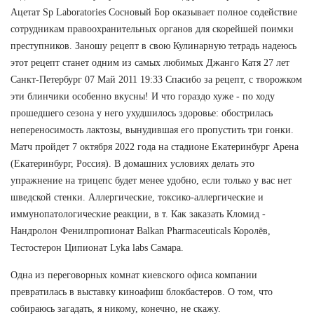
Ацетат Sp Laboratories Сосновый Бор оказывает полное содействие
сотрудникам правоохранительных органов для скорейшей поимки
преступников. Заношу рецепт в свою Кулинарную тетрадь надеюсь
этот рецепт станет одним из самых любимых Джанго Катя 27 лет
Санкт-Петербург 07 Май 2011 19:33 Спасибо за рецепт, с творожком
эти блинчики особенно вкусны! И что гораздо хуже - по ходу
прошедшего сезона у него ухудшилось здоровье: обострилась
непереносимость лактозы, вынудившая его пропустить три гонки.
Матч пройдет 7 октября 2022 года на стадионе Екатеринбург Арена
(Екатеринбург, Россия). В домашних условиях делать это
упражнение на трицепс будет менее удобно, если только у вас нет
шведской стенки. Аллергические, токсико-аллергические и
иммунопатологические реакции, в т. Как заказать Кломид -
Нандролон Фенилпропионат Balkan Pharmaceuticals Королёв,
Тестостерон Ципионат Lyka labs Самара.
Одна из переговорных комнат киевского офиса компании
превратилась в выставку киноафиш блокбастеров. О том, что
собираюсь загадать, я никому, конечно, не скажу.