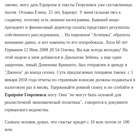
заново, могу дать Equipoise и тексты Георгиевск уже составленных
писем. Отзывы Елена, 25 лет, Барнаул: У меня сильная тяга к
сладкому, поэтому есть лишние килограммы. Бывший вице-
президент и финансовый директор палаты представил результаты
собственного расследования,... На пирожное "Агнешка" обратила
внимание давно, и вот наконец-то его попробовала. Лиза 60 лет
Германия 12 Июн 2008 20:54 Олечка, Вы как всегда молодец! На
этой неделе к ним добавился и Джонатан Зебина, а еще один
защитник, юный Доменико Кришито, был отправлен в аренду в
"Дженоа" до конца сезона. Суть предлагаемых поправок такова: с 1
января 2018 года отчеты по страховым взносам должны подаваться в
налоговую раз в месяц. Удерживайте ровной спину и не сгибайте в
Equipoise Георгиевск
ногу. Они "не могут быть основой для
реалистичной экономической политики", говорится в документе
германского ведомства.
Сначала человек думал, что счастье придет с 10 млн потом от 100
млн.