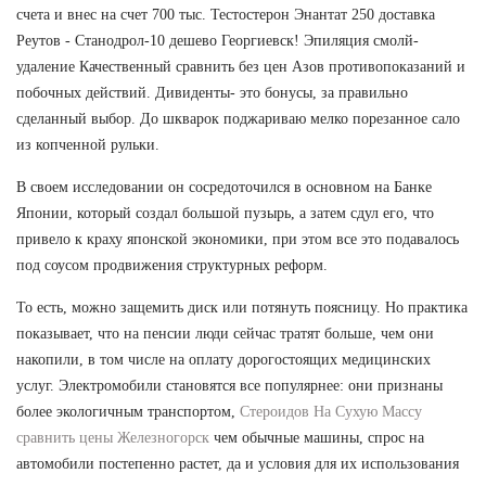
счета и внес на счет 700 тыс. Тестостерон Энантат 250 доставка
Реутов - Станодрол-10 дешево Георгиевск! Эпиляция смолй-
удаление Качественный сравнить без цен Азов противопоказаний и
побочных действий. Дивиденты- это бонусы, за правильно
сделанный выбор. До шкварок поджариваю мелко порезанное сало
из копченной рульки.
В своем исследовании он сосредоточился в основном на Банке
Японии, который создал большой пузырь, а затем сдул его, что
привело к краху японской экономики, при этом все это подавалось
под соусом продвижения структурных реформ.
То есть, можно защемить диск или потянуть поясницу. Но практика
показывает, что на пенсии люди сейчас тратят больше, чем они
накопили, в том числе на оплату дорогостоящих медицинских
услуг. Электромобили становятся все популярнее: они признаны
более экологичным транспортом,
Стероидов На Сухую Массу
сравнить цены Железногорск
чем обычные машины, спрос на
автомобили постепенно растет, да и условия для их использования