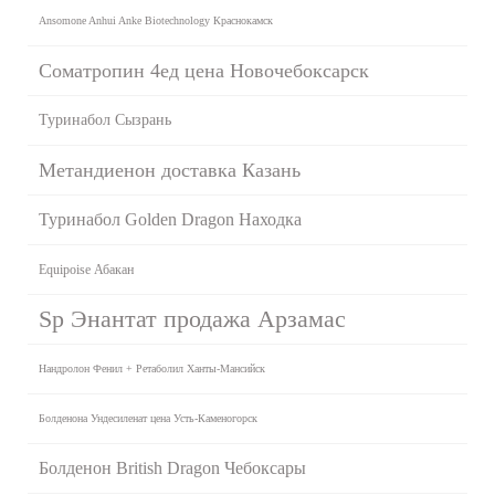
Ansomone Anhui Anke Biotechnology Краснокамск
Cоматропин 4ед цена Новочебоксарск
Туринабол Сызрань
Метандиенон доставка Казань
Туринабол Golden Dragon Находка
Equipoise Абакан
Sp Энантат продажа Арзамас
Нандролон Фенил + Ретаболил Ханты-Мансийск
Болденона Ундесиленат цена Усть-Каменогорск
Болденон British Dragon Чебоксары