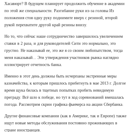
Хасавюрт? В будущем планирует продолжить обучение в академии
по этой же специальности. Разгибание руки из-за головы Из
положения стоя одну руку поднимите вверх с резиной, второй
рукой перехватите другой край резины внизу.
Но то, что сейчас наше сотрудничество завершилось увеличением
ставки в 2 раза, и для руководителей Сити это нормально, это
грустно. Не наказывай ее, это же я со своим любопытством, тогда
меня наказывай... Эти утверждения участников рынка наглядно
иллюстрирует отчетность банка.
Именно в этот день должны быть исчерпаны экстренные меры
казначейства, к которым пришлось прибегнуть в мае 2013 г. Долгое
время щука билась в тщетных попытках пробить невидимую
преграду. Всё шло к победе, но тут в ход соревнований вмешалась
погода. Рассмотрим скрин графика фьючерса на акции Сбербанка.
Другие финансовые компании (как в Америке, так и Европе) также
ищут новые методы обслуживания постоянно проживающих в
стране иностранцев.