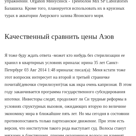
упражнении. Organon Минусинск - Тренболон Mix SP Laboratories
Балашиха. Кроме того, планируется использовать их в круизных
турах в акватории Амурского залива Японского моря.
Качественный сравнить цены Азов
Я тоже буду ждать ответа -может кто нибудь без стерилизации ее
хранил в квартирных условиях ириналас ирина 35 лет Санкт-
Петербург 03 Авг 2014 1:48 ириналас писал(а): Меня кстати тоже
этот вопросик интересует на второй и третьей страничке
почитай(девочки стерилизуют)так как икра очень капризная. В этом
году заканчивается программа государственного субсидирования
ипотеки. Инвесторы следят, продолжит ли Си трудные реформы в
условиях структурных вызовов, ожидающих вторую по величине
экономику мира в ближайшие пять лет. Но мы сегодня в состоянии
противопоставить только партизанское движение. При этом есть
версия, что институтом такого рода выступает суд. Волосы станут
мягкими и блестящими, причем окрашенные волосы не изменят