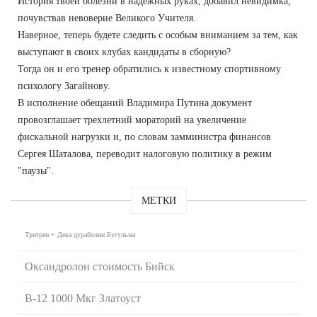
История твоей болезни в надежных руках, добавил невидимка,
почувствав невоверие Великого Учителя.
Наверное, теперь будете следить с особым вниманием за тем, как
выступают в своих клубах кандидаты в сборную?
Тогда он и его тренер обратились к известному спортивному
психологу Загайнову.
В исполнение обещаний Владимира Путина документ
провозглашает трехлетний мораторий на увеличение
фискальной нагрузки и, по словам замминистра финансов
Сергея Шаталова, переводит налоговую политику в режим
"паузы".
МЕТКИ
Тритрен + Дека дураболин Бугульма
Оксандролон стоимость Бийск
B-12 1000 Мкг Златоуст