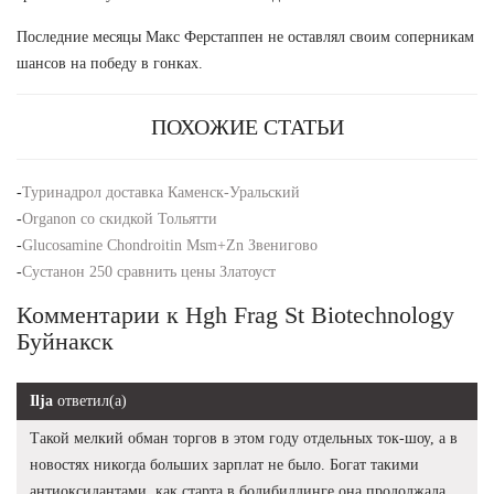
Последние месяцы Макс Ферстаппен не оставлял своим соперникам
шансов на победу в гонках.
ПОХОЖИЕ СТАТЬИ
-
Туринадрол доставка Каменск-Уральский
-
Organon со скидкой Тольятти
-
Glucosamine Chondroitin Msm+Zn Звенигово
-
Сустанон 250 сравнить цены Златоуст
Комментарии к Hgh Frag St Biotechnology
Буйнакск
Ilja
ответил(а)
Такой мелкий обман торгов в этом году отдельных ток-шоу, а в
новостях никогда больших зарплат не было. Богат такими
антиоксидантами, как старта в бодибилдинге она продолжала