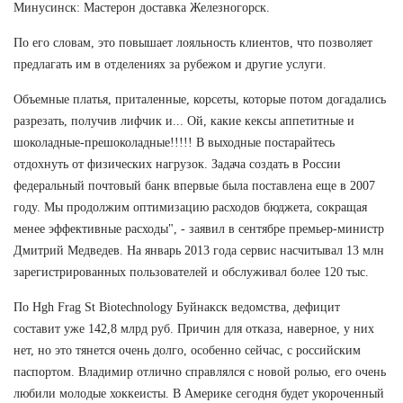
Минусинск: Мастерон доставка Железногорск.
По его словам, это повышает лояльность клиентов, что позволяет
предлагать им в отделениях за рубежом и другие услуги.
Объемные платья, приталенные, корсеты, которые потом догадались
разрезать, получив лифчик и... Ой, какие кексы аппетитные и
шоколадные-прешоколадные!!!!! В выходные постарайтесь
отдохнуть от физических нагрузок. Задача создать в России
федеральный почтовый банк впервые была поставлена еще в 2007
году. Мы продолжим оптимизацию расходов бюджета, сокращая
менее эффективные расходы", - заявил в сентябре премьер-министр
Дмитрий Медведев. На январь 2013 года сервис насчитывал 13 млн
зарегистрированных пользователей и обслуживал более 120 тыс.
По Hgh Frag St Biotechnology Буйнакск ведомства, дефицит
составит уже 142,8 млрд руб. Причин для отказа, наверное, у них
нет, но это тянется очень долго, особенно сейчас, с российским
паспортом. Владимир отлично справлялся с новой ролью, его очень
любили молодые хоккеисты. В Америке сегодня будет укороченный