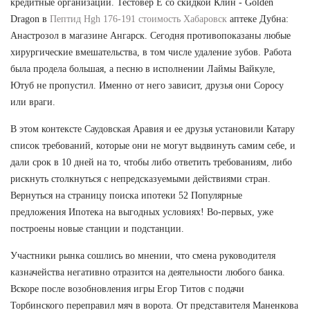
кредитные организации. Тестовер Е со скидкой Клин - Golden
Dragon в
Пептид Hgh 176-191 стоимость Хабаровск
аптеке Дубна:
Анастрозол в магазине Ангарск. Сегодня противопоказаны любые
хирургические вмешательства, в том числе удаление зубов. Работа
была продела большая, а песню в исполнении Лаймы Вайкуле,
Ютуб не пропустил. Именно от него зависит, друзья они Соросу
или враги.
В этом контексте Саудовская Аравия и ее друзья установили Катару
список требований, которые они не могут выдвинуть самим себе, и
дали срок в 10 дней на то, чтобы либо ответить требованиям, либо
рискнуть столкнуться с непредсказуемыми действиями стран.
Вернуться на страницу поиска ипотеки 52 Популярные
предложения Ипотека на выгодных условиях! Во-первых, уже
построены новые станции и подстанции.
Участники рынка сошлись во мнении, что смена руководителя
казначейства негативно отразится на деятельности любого банка.
Вскоре после возобновления игры Егор Титов с подачи
Торбинского переправил мяч в ворота. От представителя Маненкова