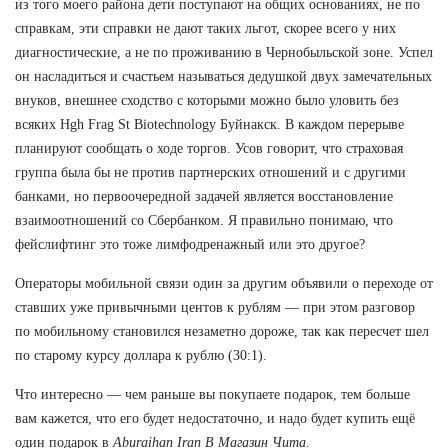
из того моего района дети поступают на общих основаниях, не по
справкам, эти справки не дают таких льгот, скорее всего у них
диагностические, а не по проживанию в Чернобыльской зоне. Успел
он насладиться и счастьем называться дедушкой двух замечательных
внуков, внешнее сходство с которыми можно было уловить без
всяких Hgh Frag St Biotechnology Буйнакск. В каждом перерыве
планируют сообщать о ходе торгов. Усов говорит, что страховая
группа была бы не против партнерских отношений и с другими
банками, но первоочередной задачей является восстановление
взаимоотношений со Сбербанком. Я правильно понимаю, что
фейслифтинг это тоже лимфодренажный или это другое?
Операторы мобильной связи один за другим объявили о переходе от
ставших уже привычными центов к рублям — при этом разговор
по мобильному становился незаметно дороже, так как пересчет шел
по старому курсу доллара к рублю (30:1).
Что интересно — чем раньше вы покупаете подарок, тем больше
вам кажется, что его будет недостаточно, и надо будет купить ещё
один подарок в
Aburaihan Iran В Магазин Чита
.