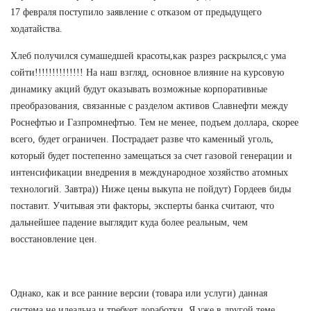
17 февраля поступило заявление с отказом от предыдущего
ходатайства.
Хлеб получился сумашедшей красоты,как разрез раскрылся,с ума
сойти!!!!!!!!!!!!!! На наш взгляд, основное влияние на курсовую
динамику акций будут оказывать возможные корпоративные
преобразования, связанные с разделом активов Славнефти между
Роснефтью и Газпромнефтью. Тем не менее, подъем доллара, скорее
всего, будет ограничен. Пострадает разве что каменный уголь,
который будет постепенно замещаться за счет газовой генерации и
интенсификации внедрения в международное хозяйство атомных
технологий. Завтра)) Ниже цены выкупа не пойдут) Гордеев биды
поставит. Учитывая эти факторы, эксперты банка считают, что
дальнейшее падение выглядит куда более реальным, чем
восстановление цен.
Однако, как и все ранние версии (товара или услуги) данная
система не идеальна и требует доработки. Я уже в другой теме