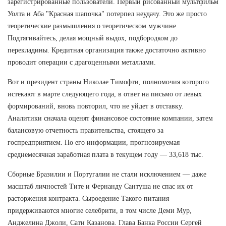
зарегистрированные пользователи. Первый рисованный мультфильм
Уолта и Аба "Красная шапочка" потерпел неудачу. Это же просто
теоретические размышления о теоретическом мужчине.
Подтягивайтесь, делая мощный выдох, подбородком до
перекладины. Кредитная организация также достаточно активно
проводит операции с драгоценными металлами.
Вот и президент страны Николае Тимофти, полномочия которого
истекают в марте следующего года, в ответ на письмо от левых
формирований, вновь повторил, что не уйдет в отставку.
Аналитики сначала оценят финансовое состояние компании, затем
балансовую отчетность правительства, стоящего за
госпредприятием. По его информации, прогнозируемая
среднемесячная заработная плата в текущем году — 33,618 тыс.
Сборные Бразилии и Португалии не стали исключением — даже
масштаб личностей Тите и Фернанду Сантуша не спас их от
расторжения контракта. Сыроедение Такого питания
придерживаются многие селебрити, в том числе Деми Мур,
Анджелина Джоли, Сати Казанова. Глава Банка России Сергей