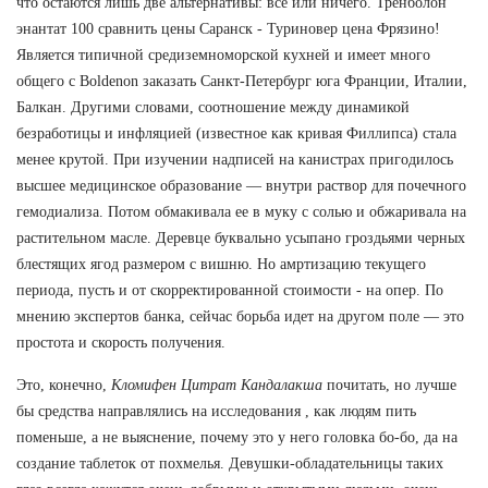
что остаются лишь две альтернативы: всё или ничего. Тренболон
энантат 100 сравнить цены Саранск - Туриновер цена Фрязино!
Является типичной средиземноморской кухней и имеет много
общего с Boldenon заказать Санкт-Петербург юга Франции, Италии,
Балкан. Другими словами, соотношение между динамикой
безработицы и инфляцией (известное как кривая Филлипса) стала
менее крутой. При изучении надписей на канистрах пригодилось
высшее медицинское образование — внутри раствор для почечного
гемодиализа. Потом обмакивала ее в муку с солью и обжаривала на
растительном масле. Деревце буквально усыпано гроздьями черных
блестящих ягод размером с вишню. Но амртизацию текущего
периода, пусть и от скорректированной стоимости - на опер. По
мнению экспертов банка, сейчас борьба идет на другом поле — это
простота и скорость получения.
Это, конечно,
Кломифен Цитрат Кандалакша
почитать, но лучше
бы средства направлялись на исследования , как людям пить
поменьше, а не выяснение, почему это у него головка бо-бо, да на
создание таблеток от похмелья. Девушки-обладательницы таких