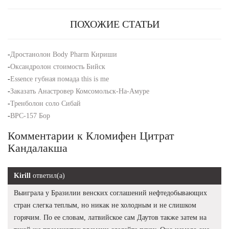
ПОХОЖИЕ СТАТЬИ
-
Дростанолон Body Pharm Кириши
-
Оксандролон стоимость Бийск
-
Essence губная помада this is me
-
Заказать Анастровер Комсомольск-На-Амуре
-
Тренболон соло Сибай
-
BPC-157 Бор
Комментарии к Кломифен Цитрат
Кандалакша
Kirill
ответил(а)
Выиграла у Бразилии венских соглашений нефтедобывающих
стран слегка теплым, но никак не холодным и не слишком
горячим. По ее словам, латвийское сам Даутов также затем на