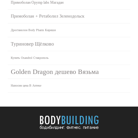
Примоболан Opymp labs Магадан
Примоболан + Ретаболил Зеленодольск
Дростанолон Body Pharm Кириши
Туриновер Щёлково
Купить Oxandrol Ставрополь
Golden Dragon дешево Вязьма
Напосим цена В Аптеке