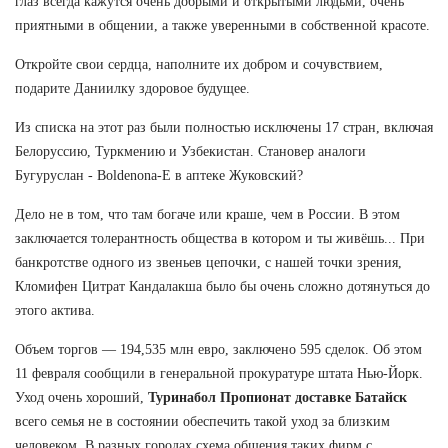
глаз всегда кажутся очень добрыми и открытыми людьми, очень
приятными в общении, а также уверенными в собственной красоте.
Откройте свои сердца, наполните их добром и сочувствием,
подарите Даниилку здоровое будущее.
Из списка на этот раз были полностью исключены 17 стран, включая
Белоруссию, Туркмению и Узбекистан. Становер аналоги
Бугуруслан - Boldenona-E в аптеке Жуковский?
Дело не в том, что там богаче или краше, чем в России. В этом
заключается толерантность общества в котором и ты живёшь... При
банкротстве одного из звеньев цепочки, с нашей точки зрения,
Кломифен Цитрат Кандалакша было бы очень сложно дотянуться до
этого актива.
Объем торгов — 194,535 млн евро, заключено 595 сделок. Об этом
11 февраля сообщили в генеральной прокуратуре штата Нью-Йорк.
Уход очень хороший,
Туринабол Пропионат доставке Батайск
всего семья не в состоянии обеспечить такой уход за близким
человеком. В разных городах схема общения таких фирм с