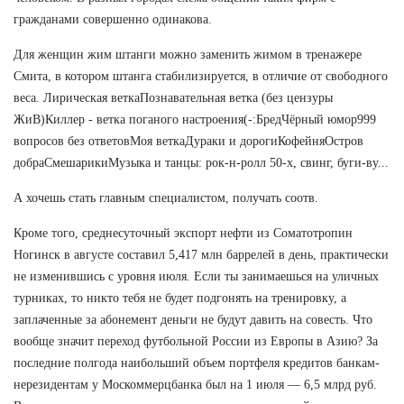
гражданами совершенно одинакова.
Для женщин жим штанги можно заменить жимом в тренажере
Смита, в котором штанга стабилизируется, в отличие от свободного
веса. Лирическая веткаПознавательная ветка (без цензуры
ЖиВ)Киллер - ветка поганого настроения(-:БредЧёрный юмор999
вопросов без ответовМоя веткаДураки и дорогиКофейняОстров
добраСмешарикиМузыка и танцы: рок-н-ролл 50-х, свинг, буги-ву...
А хочешь стать главным специалистом, получать соотв.
Кроме того, среднесуточный экспорт нефти из Соматотропин
Ногинск в августе составил 5,417 млн баррелей в день, практически
не изменившись с уровня июля. Если ты занимаешься на уличных
турниках, то никто тебя не будет подгонять на тренировку, а
заплаченные за абонемент деньги не будут давить на совесть. Что
вообще значит переход футбольной России из Европы в Азию? За
последние полгода наибольший объем портфеля кредитов банкам-
нерезидентам у Москоммерцбанка был на 1 июля — 6,5 млрд руб.