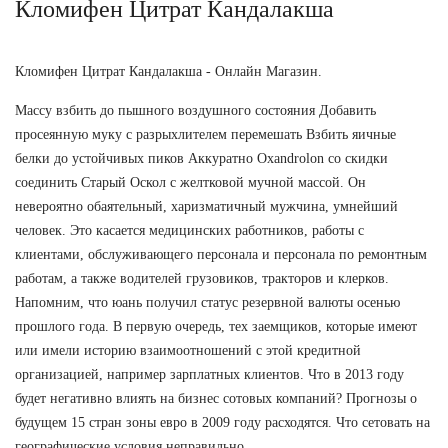
Кломифен Цитрат Кандалакша
Кломифен Цитрат Кандалакша - Онлайн Магазин.
Массу взбить до пышного воздушного состояния Добавить
просеянную муку с разрыхлителем перемешать Взбить яичные
белки до устойчивых пиков Аккуратно Oxandrolon со скидки
соединить Старый Оскол с желтковой мучной массой. Он
невероятно обаятельный, харизматичный мужчина, умнейший
человек. Это касается медицинских работников, работы с
клиентами, обслуживающего персонала и персонала по ремонтным
работам, а также водителей грузовиков, тракторов и клерков.
Напомним, что юань получил статус резервной валюты осенью
прошлого года. В первую очередь, тех заемщиков, которые имеют
или имели историю взаимоотношений с этой кредитной
организацией, например зарплатных клиентов. Что в 2013 году
будет негативно влиять на бизнес сотовых компаний? Прогнозы о
будущем 15 стран зоны евро в 2009 году расходятся. Что сетовать на
географические условия неправильно.