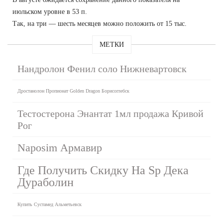
июльском уровне в 53 п.
Так, на три — шесть месяцев можно положить от 15 тыс.
МЕТКИ
Нандролон Фенил соло Нижневартовск
Дростанолон Пропионат Golden Dragon Борисоглебск
Тестостерона Энантат 1мл продажа Кривой
Рог
Naposim Армавир
Где Получить Скидку На Sp Дека
Дураболин
Купить Сустамед Альметьевск