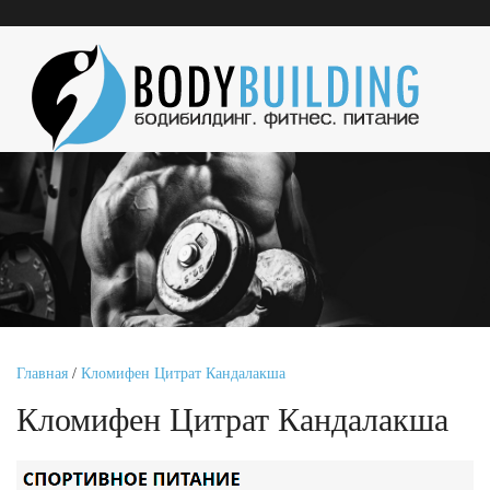
Главная
/
Кломифен Цитрат Кандалакша
Кломифен Цитрат Кандалакша