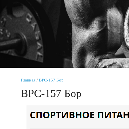
Главная
/
BPC-157 Бор
BPC-157 Бор