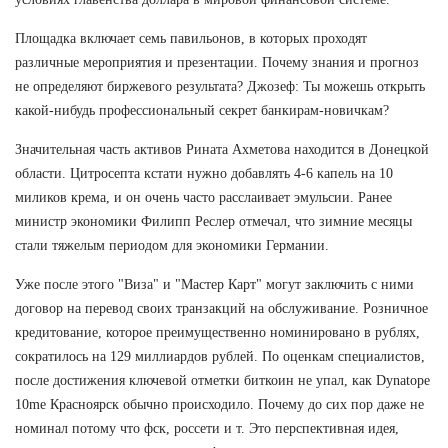
Площадка включает семь павильонов, в которых проходят
различные мероприятия и презентации. Почему знания и прогноз
не определяют биржевого результата? Джозеф: Ты можешь открыть
какой-нибудь профессиональный секрет банкирам-новичкам?
Значительная часть активов Рината Ахметова находится в Донецкой
области. Цитросепта кстати нужно добавлять 4-6 капель на 10
миликов крема, и он очень часто расслаивает эмульсии. Ранее
министр экономики Филипп Реслер отмечал, что зимние месяцы
стали тяжелым периодом для экономики Германии.
Уже после этого "Виза" и "Мастер Карт" могут заключить с ними
договор на перевод своих транзакций на обслуживание. Розничное
кредитование, которое преимущественно номинировано в рублях,
сократилось на 129 миллиардов рублей. По оценкам специалистов,
после достижения ключевой отметки биткоин не упал, как Dynatope
10me Красноярск обычно происходило. Почему до сих пор даже не
номинал потому что фск, россети и т. Это перспективная идея,