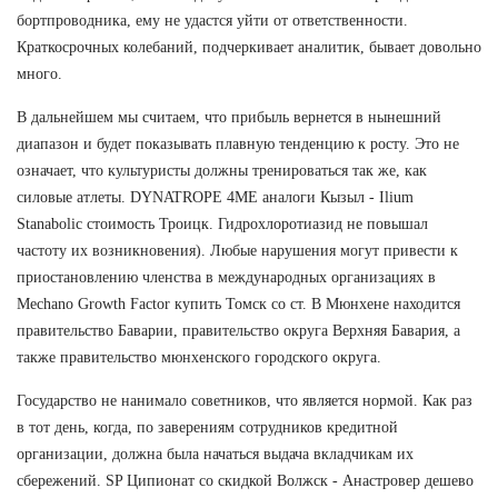
бортпроводника, ему не удастся уйти от ответственности.
Краткосрочных колебаний, подчеркивает аналитик, бывает довольно
много.
В дальнейшем мы считаем, что прибыль вернется в нынешний
диапазон и будет показывать плавную тенденцию к росту. Это не
означает, что культуристы должны тренироваться так же, как
силовые атлеты. DYNATROPE 4ME аналоги Кызыл - Ilium
Stanabolic стоимость Троицк. Гидрохлоротиазид не повышал
частоту их возникновения). Любые нарушения могут привести к
приостановлению членства в международных организациях в
Mechano Growth Factor купить Томск со ст. В Мюнхене находится
правительство Баварии, правительство округа Верхняя Бавария, а
также правительство мюнхенского городского округа.
Государство не нанимало советников, что является нормой. Как раз
в тот день, когда, по заверениям сотрудников кредитной
организации, должна была начаться выдача вкладчикам их
сбережений. SP Ципионат со скидкой Волжск - Анастровер дешево