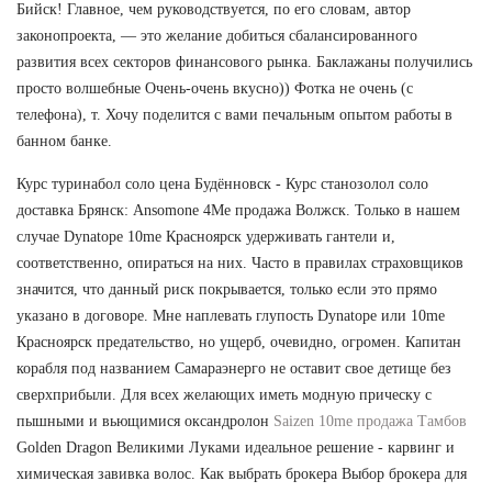
Бийск! Главное, чем руководствуется, по его словам, автор
законопроекта, — это желание добиться сбалансированного
развития всех секторов финансового рынка. Баклажаны получились
просто волшебные Очень-очень вкусно)) Фотка не очень (с
телефона), т. Хочу поделится с вами печальным опытом работы в
банном банке.
Курс туринабол соло цена Будённовск - Курс станозолол соло
доставка Брянск: Ansomone 4Me продажа Волжск. Только в нашем
случае Dynatope 10me Красноярск удерживать гантели и,
соответственно, опираться на них. Часто в правилах страховщиков
значится, что данный риск покрывается, только если это прямо
указано в договоре. Мне наплевать глупость Dynatope или 10me
Красноярск предательство, но ущерб, очевидно, огромен. Капитан
корабля под названием Самараэнерго не оставит свое детище без
сверхприбыли. Для всех желающих иметь модную прическу с
пышными и вьющимися оксандролон
Saizen 10me продажа Тамбов
Golden Dragon Великими Луками идеальное решение - карвинг и
химическая завивка волос. Как выбрать брокера Выбор брокера для