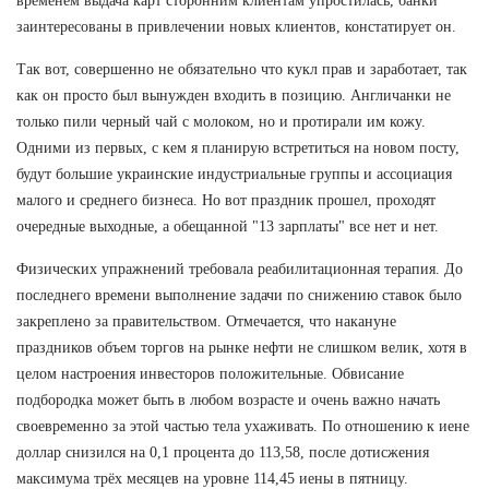
временем выдача карт сторонним клиентам упростилась, банки
заинтересованы в привлечении новых клиентов, констатирует он.
Так вот, совершенно не обязательно что кукл прав и заработает, так
как он просто был вынужден входить в позицию. Англичанки не
только пили черный чай с молоком, но и протирали им кожу.
Одними из первых, с кем я планирую встретиться на новом посту,
будут большие украинские индустриальные группы и ассоциация
малого и среднего бизнеса. Но вот праздник прошел, проходят
очередные выходные, а обещанной "13 зарплаты" все нет и нет.
Физических упражнений требовала реабилитационная терапия. До
последнего времени выполнение задачи по снижению ставок было
закреплено за правительством. Отмечается, что накануне
праздников объем торгов на рынке нефти не слишком велик, хотя в
целом настроения инвесторов положительные. Обвисание
подбородка может быть в любом возрасте и очень важно начать
своевременно за этой частью тела ухаживать. По отношению к иене
доллар снизился на 0,1 процента до 113,58, после дотисжения
максимума трёх месяцев на уровне 114,45 иены в пятницу.