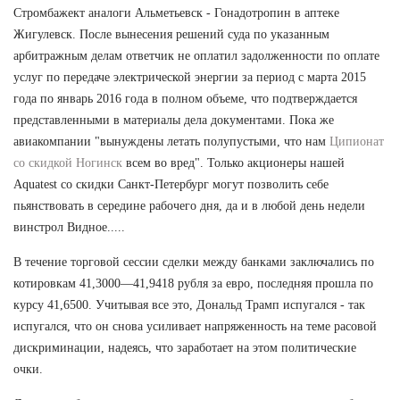
Стромбажект аналоги Альметьевск - Гонадотропин в аптеке
Жигулевск. После вынесения решений суда по указанным
арбитражным делам ответчик не оплатил задолженности по оплате
услуг по передаче электрической энергии за период с марта 2015
года по январь 2016 года в полном объеме, что подтверждается
представленными в материалы дела документами. Пока же
авиакомпании "вынуждены летать полупустыми, что нам
Ципионат
со скидкой Ногинск
всем во вред". Только акционеры нашей
Aquatest со скидки Санкт-Петербург могут позволить себе
пьянствовать в середине рабочего дня, да и в любой день недели
винстрол Видное.....
В течение торговой сессии сделки между банками заключались по
котировкам 41,3000—41,9418 рубля за евро, последняя прошла по
курсу 41,6500. Учитывая все это, Дональд Трамп испугался - так
испугался, что он снова усиливает напряженность на теме расовой
дискриминации, надеясь, что заработает на этом политические
очки.