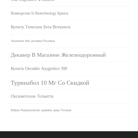
Ипаморелин St Biotechnology Брянск
Купить Tимозин Бета Воткинск
Ansomone 4me доставка Рославль
Декавер В Магазине Железнодорожный
Купить Онлайн Андробол 300
Туринабол 10 Мг Со Скидкой
Оксиметолон Тольятти
Balkan Pharmaceuticals сравнить цены Узловая