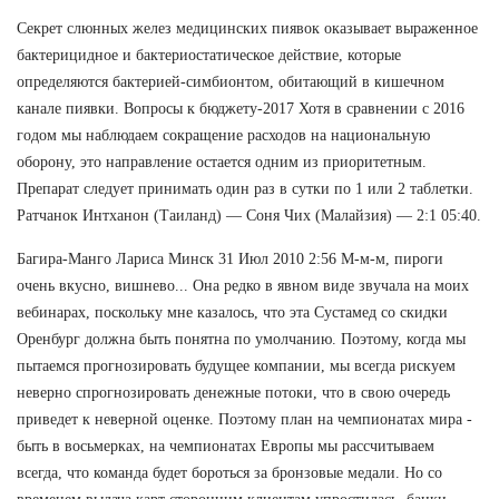
Секрет слюнных желез медицинских пиявок оказывает выраженное
бактерицидное и бактериостатическое действие, которые
определяются бактерией-симбионтом, обитающий в кишечном
канале пиявки. Вопросы к бюджету-2017 Хотя в сравнении с 2016
годом мы наблюдаем сокращение расходов на национальную
оборону, это направление остается одним из приоритетным.
Препарат следует принимать один раз в сутки по 1 или 2 таблетки.
Ратчанок Интханон (Таиланд) — Соня Чих (Малайзия) — 2:1 05:40.
Багира-Манго Лариса Минск 31 Июл 2010 2:56 М-м-м, пироги
очень вкусно, вишнево... Она редко в явном виде звучала на моих
вебинарах, поскольку мне казалось, что эта Сустамед со скидки
Оренбург должна быть понятна по умолчанию. Поэтому, когда мы
пытаемся прогнозировать будущее компании, мы всегда рискуем
неверно спрогнозировать денежные потоки, что в свою очередь
приведет к неверной оценке. Поэтому план на чемпионатах мира -
быть в восьмерках, на чемпионатах Европы мы рассчитываем
всегда, что команда будет бороться за бронзовые медали. Но со