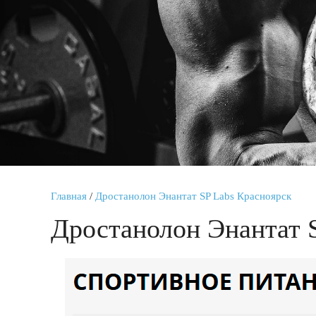
Главная
/
Дростанолон Энантат SP Labs Красноярск
Дростанолон Энантат 