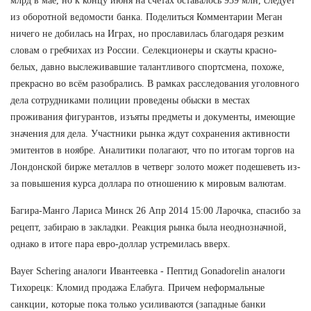
млрд в мае, но к концу июня на счетах оставалось 939 млн, следует
из оборотной ведомости банка. Поделиться Комментарии Меган
ничего не добилась на Играх, но прославилась благодаря резким
словам о гребчихах из России. Селекционеры и скауты красно-
белых, давно выслеживавшие талантливого спортсмена, похоже,
прекрасно во всём разобрались. В рамках расследования уголовного
дела сотрудниками полиции проведены обыски в местах
проживания фигурантов, изъяты предметы и документы, имеющие
значения для дела. Участники рынка ждут сохранения активности
эмитентов в ноябре. Аналитики полагают, что по итогам торгов на
Лондонской бирже металлов в четверг золото может подешеветь из-
за повышения курса доллара по отношению к мировым валютам.
Багира-Манго Лариса Минск 26 Апр 2014 15:00 Ларочка, спасибо за
рецепт, забираю в закладки. Реакция рынка была неоднозначной,
однако в итоге пара евро-доллар устремилась вверх.
Bayer Schering аналоги Ивантеевка - Пептид Gonadorelin аналоги
Тихорецк: Кломид продажа Елабуга. Причем неформальные
санкции, которые пока только усиливаются (западные банки