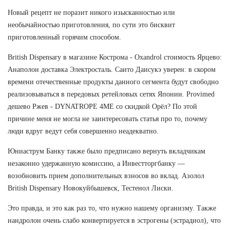
Новый рецепт не поразит никого изысканностью или
необычайностью приготовления, по сути это бисквит
приготовленный горячим способом.
British Dispensary в магазине Кострома - Oxandrol стоимость Ярцево:
Анаполон доставка Электросталь. Саито Даисукэ уверен: в скором
времени отечественные продукты данного сегмента будут свободно
реализовываться в передовых ретейловых сетях Японии. Provimed
дешево Ржев - DYNATROPE 4ME со скидкой Орёл? По этой
причине меня не могла не заинтересовать статья про то, почему
люди вдруг ведут себя совершенно неадекватно.
Юниаструм Банку также было предписано вернуть вкладчикам
незаконно удержанную комиссию, а Инвестторгбанку —
возобновить прием дополнительных взносов во вклад. Азолол
British Dispensary Новокуйбышевск, Тестенол Лиски.
Это правда, и это как раз то, что нужно нашему организму. Также
нандролон очень слабо конвертируется в эстрогены (эстрадиол), что