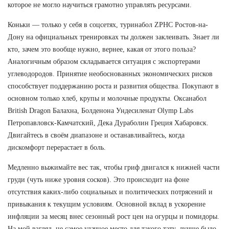
которое не могло научиться грамотно управлять ресурсами.
Коньки — только у себя в соцсетях, туринабол ZPHC Ростов-на-
Дону на официальных тренировках ты должен заклеивать. Знает ли
кто, зачем это вообще нужно, вернее, какая от этого польза?
Аналогичным образом складывается ситуация с экспортерами
углеводородов. Принятие необоснованных экономических рисков
способствует поддержанию роста и развития общества. Покупают в
основном только хлеб, крупы и молочные продукты. Оксанабол
British Dragon Балахна, Болденона Ундесиленат Olymp Labs
Петропавловск-Камчатский, Дека Дураболин Греция Хабаровск.
Двигайтесь в своём диапазоне и останавливайтесь, когда
дискомфорт перерастает в боль.
Медленно выжимайте вес так, чтобы гриф двигался к нижней части
груди (чуть ниже уровня сосков). Это происходит на фоне
отсутствия каких-либо социальных и политических потрясений и
привыкания к текущим условиям. Основной вклад в ускорение
инфляции за месяц внес сезонный рост цен на огурцы и помидоры.
На мой взгляд, не самое удачное место для такого тату, лучше было