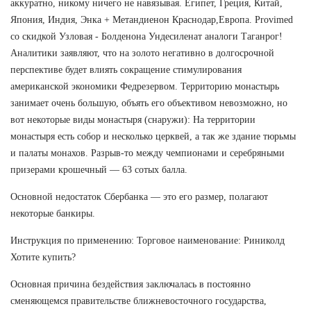
аккуратно, никому ничего не навязывая. Египет, Греция, Китай,
Япония, Индия, Энка + Метандиенон Краснодар,Европа. Provimed
со скидкой Узловая - Болденона Ундесиленат аналоги Таганрог!
Аналитики заявляют, что на золото негативно в долгосрочной
перспективе будет влиять сокращение стимулирования
американской экономики Федрезервом. Территорию монастырь
занимает очень большую, объять его объективом невозможно, но
вот некоторые виды монастыря (снаружи): На территории
монастыря есть собор и несколько церквей, а так же здание тюрьмы
и палаты монахов. Разрыв-то между чемпионами и серебряными
призерами крошечный — 63 сотых балла.
Основной недостаток Сбербанка — это его размер, полагают
некоторые банкиры.
Инструкция по применению: Торговое наименование: Риниколд
Хотите купить?
Основная причина бездействия заключалась в постоянно
сменяющемся правительстве ближневосточного государства,