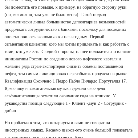
бы поместить его повыше, к примеру, на обратную сторону руки
(но, возможно, там уже не было места). Такой подход
автоматически лишал большинство депозитариев возможностей
продолжать сотрудничество с банками, поскольку для последних
оно становилось экономически невыгодным. Первый —
сегментация клиентов: кого мы хотим привлекать и как работать с
теми, кто уже есть. С одной стороны, на нее положительно влияют
инициативы России по созданию нового нефтяного картеля и
желание ряда стран-экспортеров снизить объемы поставляемой
нефти, тем самым ликвидировав переизбыток продукта на рынке.
Квалификация Окончено 1 Педро Пабло Пичардо Португалия 17.
Яркое шоу и зажигательная музыка сделали свое дело:
альфакапиталовцы отметили окончание года на отлично. У
рукаводства позици следующие 1 - Клиент -даун 2 - Сотрудник -
дибил.
Но проблема в том, что нотариусы и сами не говорят на
иностранных языках. Касаемо языков-это очень большой показатель
как минимум того на кого рассчитан банк.