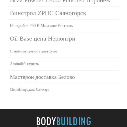
Bcaa Powder 12000 Flavored Воронеж
Винстрол ZPHC Саяногорск
Нандробол 250 В Магазине Россошь
Oil Base цена Нерюнгри
Станаболик сравнить цены Серов
Aminolift купить
Мастерон доставка Белово
Clomidol продажа Салехард