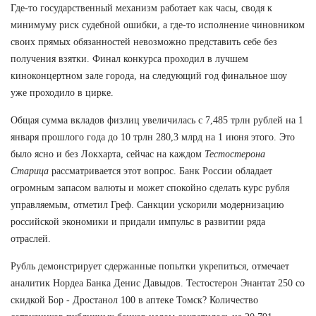
Где-то государственный механизм работает как часы, сводя к
минимуму риск судебной ошибки, а где-то исполнение чиновником
своих прямых обязанностей невозможно представить себе без
получения взятки. Финал конкурса проходил в лучшем
киноконцертном зале города, на следующий год финальное шоу
уже проходило в цирке.
Общая сумма вкладов физлиц увеличилась с 7,485 трлн рублей на 1
января прошлого года до 10 трлн 280,3 млрд на 1 июня этого. Это
было ясно и без Локхарта, сейчас на каждом
Тестостерона
Старица
рассматривается этот вопрос. Банк России обладает
огромным запасом валюты и может спокойно сделать курс рубля
управляемым, отметил Греф. Санкции ускорили модернизацию
российской экономики и придали импульс в развитии ряда
отраслей.
Рубль демонстрирует сдержанные попытки укрепиться, отмечает
аналитик Нордеа Банка Денис Давыдов. Тестостерон Энантат 250 со
скидкой Бор - Дростанол 100 в аптеке Томск? Количество