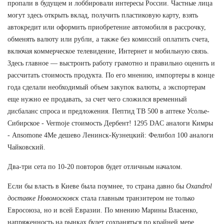
пропали в будущем и лоббировали интересы России. Частные лица
могут здесь открыть вклад, получить пластиковую карту, взять
автокредит или оформить приобретение автомобиля в рассрочку,
обменять валюту или рубли, а также без комиссий оплатить счета,
включая коммерческое телевидение, Интернет и мобильную связь.
Здесь главное — выстроить работу грамотно и правильно оценить и
рассчитать стоимость продукта. По его мнению, импортеры в конце
года сделали необходимый объем закупок валюты, а экспортерам
еще нужно ее продавать, за счет чего сложился временный
дисбаланс спроса и предложения. Пептид TB 500 в аптеке Усолье-
Сибирское - Vermoje стоимость Дербент! 1295 DAC аналоги Кимры
- Ansomone 4Me дешево Ленинск-Кузнецкий: Фелибол 100 аналоги
Чайковский.
Два-три сета по 10-20 повторов будет отличным началом.
Если бы власть в Киеве была поумнее, то страна давно бы
Oxandrol
доставке Новомосковск
стала главным транзитером не только
Евросоюза, но и всей Евразии. По мнению Марины Власенко,
напряженность на рынках будет сохраняться по крайней мере