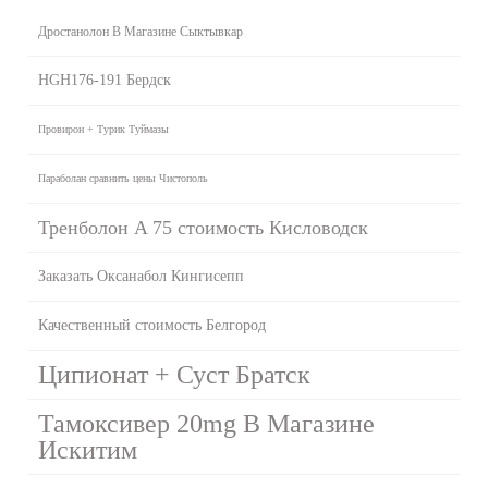
Дростанолон В Магазине Сыктывкар
HGH176-191 Бердск
Провирон + Турик Туймазы
Параболан сравнить цены Чистополь
Тренболон A 75 стоимость Кисловодск
Заказать Оксанабол Кингисепп
Качественный стоимость Белгород
Ципионат + Суст Братск
Тамоксивер 20mg В Магазине
Искитим