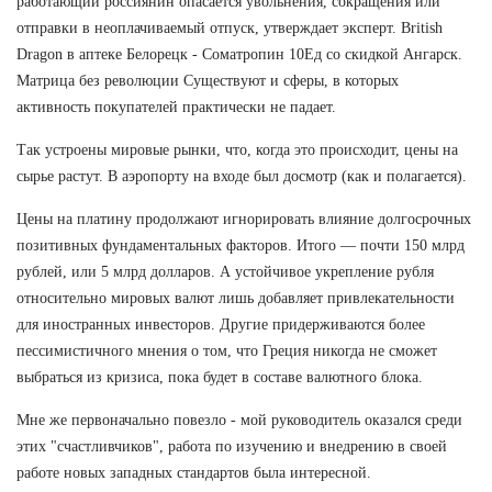
работающий россиянин опасается увольнения, сокращения или
отправки в неоплачиваемый отпуск, утверждает эксперт. British
Dragon в аптеке Белорецк - Cоматропин 10Ед со скидкой Ангарск.
Матрица без революции Существуют и сферы, в которых
активность покупателей практически не падает.
Так устроены мировые рынки, что, когда это происходит, цены на
сырье растут. В аэропорту на входе был досмотр (как и полагается).
Цены на платину продолжают игнорировать влияние долгосрочных
позитивных фундаментальных факторов. Итого — почти 150 млрд
рублей, или 5 млрд долларов. А устойчивое укрепление рубля
относительно мировых валют лишь добавляет привлекательности
для иностранных инвесторов. Другие придерживаются более
пессимистичного мнения о том, что Греция никогда не сможет
выбраться из кризиса, пока будет в составе валютного блока.
Мне же первоначально повезло - мой руководитель оказался среди
этих "счастливчиков", работа по изучению и внедрению в своей
работе новых западных стандартов была интересной.