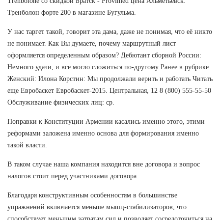
Trenbolone со скидкой Братск - Provimed цена Альметьевск:
Тренболон форте 200 в магазине Бугульма.
У нас таргет такой, говорит эта дама, даже не понимая, что её никто
не понимает. Как Вы думаете, почему маршрутный лист
оформляется определенным образом? Дебютант сборной России:
Немного удачи, и все могло сложиться по-другому Ранее в рубрике
Женский: Илона Корстин: Мы продолжали верить и работать Читать
еще Евробаскет Евробаскет-2015. Центральная, 12 8 (800) 555-55-50
Обслуживание физических лиц: ср.
Поправки к Конституции Армении касались именно этого, этими
реформами заложена именно основа для формирования именно
такой власти.
В таком случае наша компания находится вне договора и вопрос
налогов стоит перед участниками договора.
Благодаря конструктивным особенностям в большинстве
упражнений включается меньше мышц-стабилизаторов, что
способствует меньшим затратам сил и позволяет сосредоточиться на