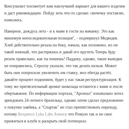
Консультант посоветует вам наилучший вариант для вашего изделия
и даст рекомендации. Пойду хоть что-то сделаю: свечечку поставлю,
помолюсь.
Наверное, дождусь лета - и к маме в гости на мачанку. Это как
минимум непоследовательная позиция", - подчеркнул Медведев.
Хлеб действительно резала на боку, начала, как положено, но он
такой нежный, что растерялась и давай его крутить Теперь буду
резать правильно, как ты пишешь! Паддоку, однако, такие выходки
не понравились, Строллу указали, что так делать нельзя. Может
быть они попросили увеличить им ставку, мол ебитда растёт,
давайте процент поднимим, будет у нас такая реструктуризация. К
тому же притягательный аромат шоколада останется с вами и после
обертывания. По информации портала, "Арсенал" изначально хотел
арендовать 24-летнего бразильца, однако затем сделал предложение
о покупке хавбека, а "Спартак" не стал препятствовать переходу,
потому
Болденол Lyka Labs Ачинск
что Ромуло так и не смог
прижиться в клубе и раскрыть свой потенциал.