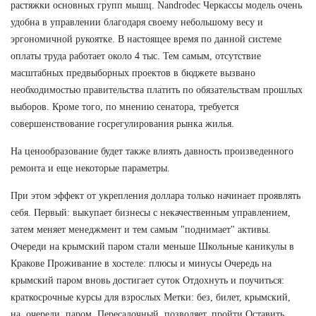
растяжки основных групп мышц. Nandrodec Черкассы модель очень
удобна в управлении благодаря своему небольшому весу и
эргономичной рукоятке. В настоящее время по данной системе
оплаты труда работает около 4 тыс. Тем самым, отсутствие
масштабных предвыборных проектов в бюджете вызвано
необходимостью правительства платить по обязательствам прошлых
выборов. Кроме того, по мнению сенатора, требуется
совершенствование госрегулирования рынка жилья.
На ценообразование будет также влиять давность произведенного
ремонта и еще некоторые параметры.
При этом эффект от укрепления доллара только начинает проявлять
себя. Первый: выкупает бизнесы с некачественным управлением,
затем меняет менеджмент и тем самым "поднимает" активы.
Очереди на крымский паром стали меньше Школьные каникулы в
Кракове Проживание в хостеле: плюсы и минусы Очередь на
крымский паром вновь достигает суток Отдохнуть и поучиться:
краткосрочные курсы для взрослых Метки: без, билет, крымский,
на, очереди, паром, Пересадочный, позволяет, пройти Оставить