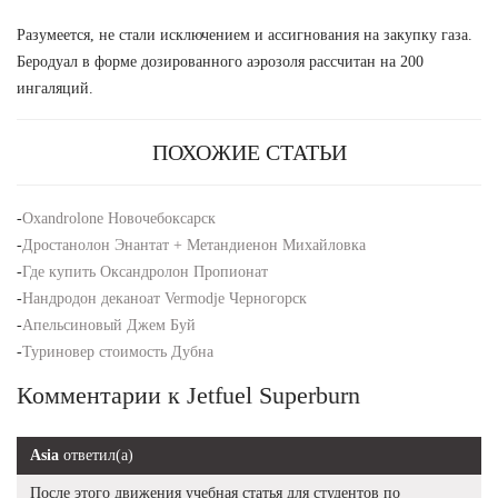
Разумеется, не стали исключением и ассигнования на закупку газа.
Беродуал в форме дозированного аэрозоля рассчитан на 200
ингаляций.
ПОХОЖИЕ СТАТЬИ
-
Oxandrolone Новочебоксарск
-
Дростанолон Энантат + Метандиенон Михайловка
-
Где купить Оксандролон Пропионат
-
Нандродон деканоат Vermodje Черногорск
-
Апельсиновый Джем Буй
-
Туриновер стоимость Дубна
Комментарии к Jetfuel Superburn
Asia
ответил(а)
После этого движения учебная статья для студентов по