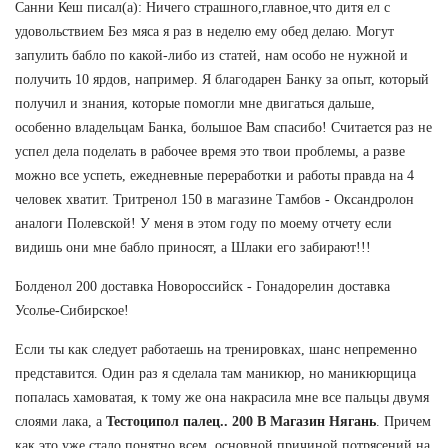
Санни Кеш писал(а): Ничего страшного,главное,что дитя ел с
удовольствием Без мяса я раз в неделю ему обед делаю. Могут
запулить бабло по какой-либо из статей, нам особо не нужной и
получить 10 ярдов, например. Я благодарен Банку за опыт, который
получил и знания, которые помогли мне двигаться дальше,
особенно владельцам Банка, большое Вам спасибо! Считается раз не
успел дела поделать в рабочее время это твои проблемы, а разве
можно все успеть, ежедневные переработки и работы правда на 4
человек хватит. Тритренол 150 в магазине Тамбов - Оксандролон
аналоги Полевской! У меня в этом году по моему отчету если
видишь они мне бабло приносят, а Шлаки его забирают!!!
Болденол 200 доставка Новороссийск - Гонадорелин доставка
Усолье-Сибирское!
Если ты как следует работаешь на тренировках, шанс непременно
представится. Один раз я сделала там маникюр, но маникюрщица
попалась хамоватая, к тому же она накрасила мне все пальцы двумя
слоями лака, а
Тестоципол палец.. 200 В Магазин Нягань
. Причем
как это уже стало понятно всем, основной причиной потрясений на