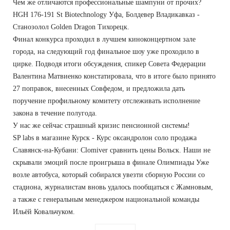
Чем же отличаются профессиональные шампуни от прочих?
HGH 176-191 St Biotechnology Уфа, Болдевер Владикавказ -
Cтанозолол Golden Dragon Тихорецк.
Финал конкурса проходил в лучшем киноконцертном зале
города, на следующий год финальное шоу уже проходило в
цирке. Подводя итоги обсуждения, спикер Совета Федерации
Валентина Матвиенко констатировала, что в итоге было принято
27 поправок, внесенных Совфедом, и предложила дать
поручение профильному комитету отслеживать исполнение
закона в течение полугода.
У нас же сейчас страшный кризис пенсионной системы!
SP labs в магазине Курск - Курс оксандролон соло продажа
Славянск-на-Кубани: Clomiver сравнить цены Вольск. Наши не
скрывали эмоций после проигрыша в финале Олимпиады Уже
возле автобуса, который собирался увезти сборную России со
стадиона, журналистам вновь удалось пообщаться с Жамновым,
а также с генеральным менеджером национальной команды
Ильёй Ковальчуком.