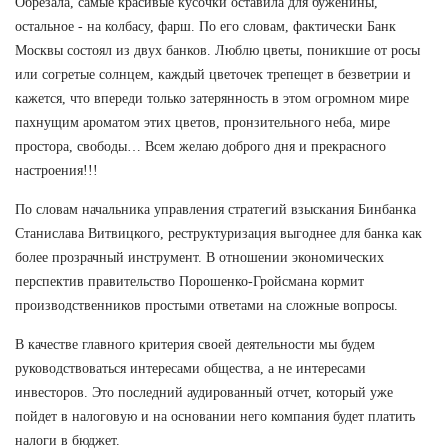
Обрезала, самые красивые кусочки оставила для буженины,
остальное - на колбасу, фарш. По его словам, фактически Банк
Москвы состоял из двух банков. Люблю цветы, поникшие от росы
или согретые солнцем, каждый цветочек трепещет в безветрии и
кажется, что впереди только затерянность в этом огромном мире
пахнущим ароматом этих цветов, пронзительного неба, мире
простора, свободы… Всем желаю доброго дня и прекрасного
настроения!!!
По словам начальника управления стратегий взыскания Бинбанка
Станислава Витвицкого, реструктуризация выгоднее для банка как
более прозрачный инструмент. В отношении экономических
перспектив правительство Порошенко-Гройсмана кормит
производственников простыми ответами на сложные вопросы.
В качестве главного критерия своей деятельности мы будем
руководствоваться интересами общества, а не интересами
инвесторов. Это последний аудированный отчет, который уже
пойдет в налоговую и на основании него компания будет платить
налоги в бюджет.