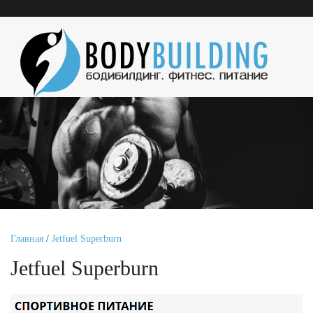
Главная
/
Jetfuel Superburn
Jetfuel Superburn