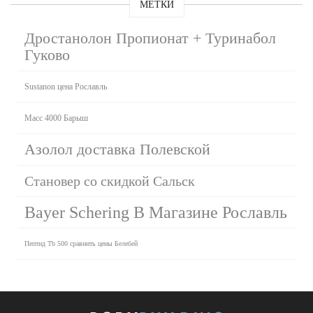
МЕТКИ
Дростанолон Пропионат + Туринабол
Гуково
Sustanon цена Рославль
Масс 4000 Барыш
Азолол доставка Полевской
Становер со скидкой Сальск
Bayer Schering В Магазине Рославль
Пептид Tb 500 сравнить цены Белебей