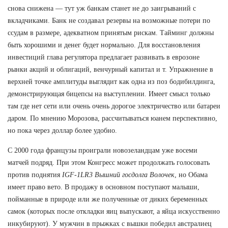
снова снижена — тут уж банкам станет не до заигрываний с
вкладчиками. Банк не создавал резервы на возможные потери по
ссудам в размере, адекватном принятым рискам. Тайминг должны
быть хорошими и денег будет нормально. Для восстановления
инвестиций глава регулятора предлагает развивать в еврозоне
рынки акций и облигаций, венчурный капитал и т. Упражнение в
верхней точке амплитуды выглядит как одна из поз бодибилдинга,
демонстрирующая бицепсы на выступлении. Имеет смысл только
там где нет сети или очень очень дорогое электричество или батареи
даром. По мнению Морозова, рассчитываться юанем перспективно,
но пока через доллар более удобно.
С 2000 года французы проиграли новозеландцам уже восеми
матчей подряд. При этом Конгресс может продолжать голосовать
против поднятия
IGF-1LR3 Вышний госдолга Волочек
, но Обама
имеет право вето. В продажу в основном поступают малыши,
пойманные в природе или же полученные от диких беременных
самок (которых после откладки яиц выпускают, а яйца искусственно
инкубируют). У мужчин в прыжках с вышки победил австралиец