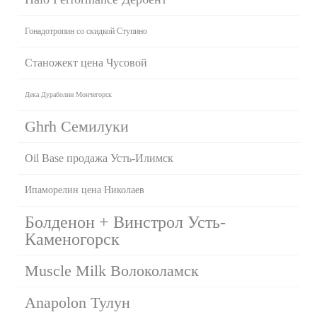
Гонадотропин со скидкой Ступино
Станожект цена Чусовой
Дека Дураболин Мончегорск
Ghrh Семилуки
Oil Base продажа Усть-Илимск
Ипаморелин цена Николаев
Болденон + Винстрол Усть-
Каменогорск
Muscle Milk Волоколамск
Anapolon Тулун