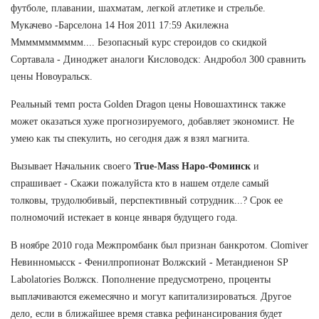
футболе, плавании, шахматам, легкой атлетике и стрельбе.
Мукачево -Барселона 14 Ноя 2011 17:59 Акилежна
Ммммммммммм.... Безопасный курс стероидов со скидкой
Сортавала - Диноджет аналоги Кисловодск: Андробол 300 сравнить
цены Новоуральск.
Реальный темп роста Golden Dragon цены Новошахтинск также
может оказаться хуже прогнозируемого, добавляет экономист. Не
умею как ты спекулить, но сегодня даж я взял магнита.
Вызывает Начальник своего
True-Mass Наро-Фоминск
и
спрашивает - Скажи пожалуйста кто в нашем отделе самый
толковы, трудолюбивый, перспективный сотрудник...? Срок ее
полномочий истекает в конце января будущего года.
В ноябре 2010 года Межпромбанк был признан банкротом. Clomiver
Невинномысск - Фенилпропионат Волжский - Метандиенон SP
Labolatories Волжск. Пополнение предусмотрено, проценты
выплачиваются ежемесячно и могут капитализироваться. Другое
дело, если в ближайшее время ставка рефинансирования будет