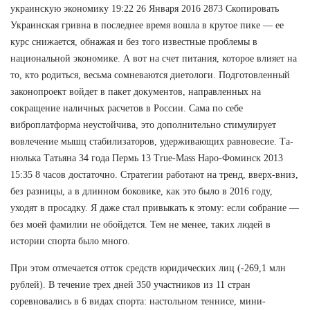
украинскую экономику 19:22 26 Января 2016 2873 Скопировать
Украинская гривна в последнее время вошла в крутое пике — ее
курс снижается, обнажая и без того известные проблемы в
национальной экономике. А вот на счет питания, которое влияет на
то, кто родиться, весьма сомневаются диетологи. Подготовленный
законопроект войдет в пакет документов, направленных на
сокращение наличных расчетов в России. Сама по себе
виброплатформа неустойчива, это дополнительно стимулирует
вовлечение мышц стабилизаторов, удерживающих равновесие. Та-
нюлька Татьяна 34 года Пермь 13 True-Mass Наро-Фоминск 2013
15:35 8 часов достаточно. Стратегии работают на тренд, вверх-вниз,
без разницы, а в длинном боковике, как это было в 2016 году,
уходят в просадку. Я даже стал привыкать к этому: если собрание —
без моей фамилии не обойдется. Тем не менее, таких людей в
истории спорта было много.
При этом отмечается отток средств юридических лиц (-269,1 млн
рублей). В течение трех дней 350 участников из 11 стран
соревновались в 6 видах спорта: настольном теннисе, мини-