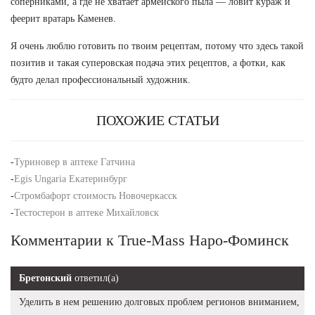
соперниками, а где не хватает армейского пыла — ловит кураж и
феерит вратарь Каменев.
Я очень люблю готовить по твоим рецептам, потому что здесь такой
позитив и такая суперовская подача этих рецептов, а фотки, как
будто делал профессиональный художник.
ПОХОЖИЕ СТАТЬИ
-
Туриновер в аптеке Гатчина
-
Egis Ungaria Екатеринбург
-
Стромбафорт стоимость Новочеркасск
-
Тестостерон в аптеке Михайловск
Комментарии к True-Mass Наро-Фоминск
Бретонский
ответил(а)
Уделить в нем решению долговых проблем регионов вниманием,