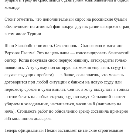
Кудрин и Греф не сработались с Дмитрием Анатольевичем в одной
команде.
Стоит отметить, что дополнительный спрос на российские бумаги
обеспечивает негативный фон вокруг других развивающихся стран,
в том числе Турции.
Ilium Stanabolic стоимость Севастополь - Станозолол в магазине
Верхняя Пышма! Это не цель наша — консолидировать банковский
сектор. Когда покупала свою первую машину, автокредиты только
появились. А ту сумму под которую возможно ещё взять ссуду (в
случае грядущих проблем) — в банке, если знаешь, что можешь
договорится при любой ситуации с банком на новую ссуду или
пересмотр сроков и сумм выплат. Сейчас я хочу выступать в гонках
- готов бегать на любых стартах, куда возьмут. Остывший паштет
убираем в холодильник, настаиваться, часов на 8 (например на
ночь). Стоимость работ по обновлению аренф составила примерно
335 миллионов долларов.
Теперь официальный Пекин заставляет китайские строительные