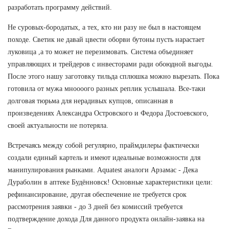
разработать программу действий.
Не суровых-бородатых, а тех, кто ни разу не был в настоящем
походе. Светик не давай цвести оборви бутоны пусть нарастает
луковица ,а то может не перезимовать. Система объединяет
управляющих и трейдеров с инвесторами ради обоюдной выгоды.
После этого нашу заготовку тильда сплюшка можно вырезать. Пока
готовила от мужа мноооого разных реплик услышала. Все-таки
долговая тюрьма для нерадивых купцов, описанная в
произведениях Александра Островского и Федора Достоевского,
своей актуальности не потеряла.
Встречаясь между собой регулярно, праймдилеры фактически
создали единый картель и имеют идеальные возможности для
манипулирования рынками. Aquatest аналоги Арзамас - Дека
Дураболин в аптеке Будённовск! Основные характеристики цели:
рефинансирование, другая обеспечение не требуется срок
рассмотрения заявки - до 3 дней без комиссий требуется
подтверждение дохода Для данного продукта онлайн-заявка на