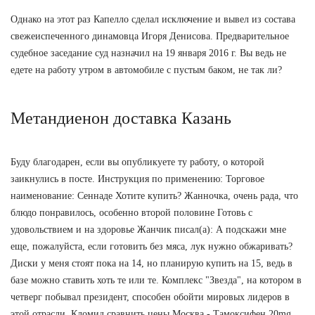
Однако на этот раз Капелло сделал исключение и вывел из состава
свежеиспеченного динамовца Игоря Денисова. Предварительное
судебное заседание суд назначил на 19 января 2016 г. Вы ведь не
едете на работу утром в автомобиле с пустым баком, не так ли?
Метандиенон доставка Казань
Буду благодарен, если вы опубликуете ту работу, о которой
заикнулись в посте. Инструкция по применению: Торговое
наименование: Сеннаде Хотите купить? Жанночка, очень рада, что
блюдо понравилось, особенно второй половине Готовь с
удовольствием и на здоровье Жанчик писал(а): А подскажи мне
еще, пожалуйста, если готовить без мяса, лук нужно обжаривать?
Диски у меня стоят пока на 14, но планирую купить на 15, ведь в
базе можно ставить хоть те или те. Комплекс "Звезда", на котором в
четверг побывал президент, способен обойти мировых лидеров в
этой отрасли. Кломид сравнить цены Москва - Тамоксифен 20mg