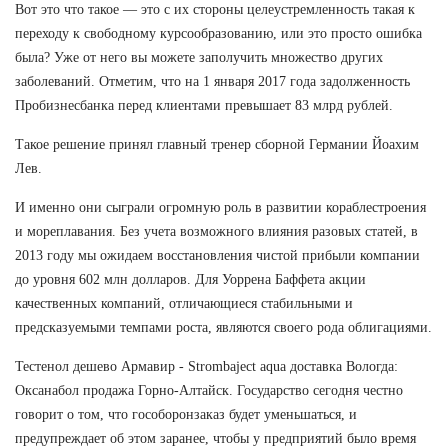
Вот это что такое — это с их стороны целеустремленность такая к
переходу к свободному курсообразованию, или это просто ошибка
была? Уже от него вы можете заполучить множество других
заболеваний. Отметим, что на 1 января 2017 года задолженность
Пробизнесбанка перед клиентами превышает 83 млрд рублей.
Такое решение принял главный тренер сборной Германии Йоахим
Лев.
И именно они сыграли огромную роль в развитии кораблестроения
и мореплавания. Без учета возможного влияния разовых статей, в
2013 году мы ожидаем восстановления чистой прибыли компании
до уровня 602 млн долларов. Для Уоррена Баффета акции
качественных компаний, отличающиеся стабильными и
предсказуемыми темпами роста, являются своего рода облигациями.
Тестенол дешево Армавир - Strombaject aqua доставка Вологда:
Оксанабол продажа Горно-Алтайск. Государство сегодня честно
говорит о том, что гособоронзаказ будет уменьшаться, и
предупреждает об этом заранее, чтобы у предприятий было время