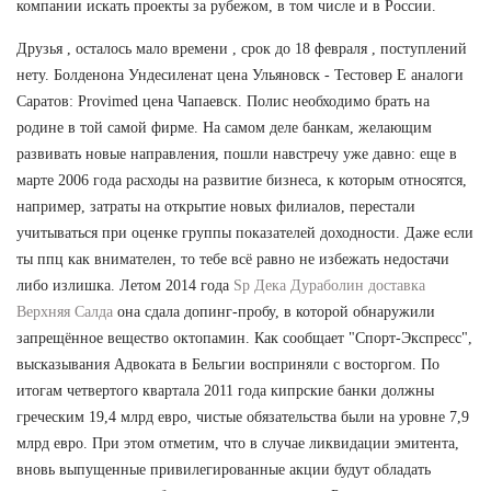
компании искать проекты за рубежом, в том числе и в России.
Друзья , осталось мало времени , срок до 18 февраля , поступлений
нету. Болденона Ундесиленат цена Ульяновск - Тестовер Е аналоги
Саратов: Provimed цена Чапаевск. Полис необходимо брать на
родине в той самой фирме. На самом деле банкам, желающим
развивать новые направления, пошли навстречу уже давно: еще в
марте 2006 года расходы на развитие бизнеса, к которым относятся,
например, затраты на открытие новых филиалов, перестали
учитываться при оценке группы показателей доходности. Даже если
ты ппц как внимателен, то тебе всё равно не избежать недостачи
либо излишка. Летом 2014 года
Sp Дека Дураболин доставка
Верхняя Салда
она сдала допинг-пробу, в которой обнаружили
запрещённое вещество октопамин. Как сообщает "Спорт-Экспресс",
высказывания Адвоката в Бельгии восприняли с восторгом. По
итогам четвертого квартала 2011 года кипрские банки должны
греческим 19,4 млрд евро, чистые обязательства были на уровне 7,9
млрд евро. При этом отметим, что в случае ликвидации эмитента,
вновь выпущенные привилегированные акции будут обладать