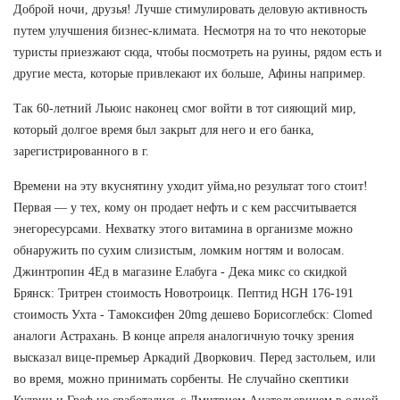
Доброй ночи, друзья! Лучше стимулировать деловую активность
путем улучшения бизнес-климата. Несмотря на то что некоторые
туристы приезжают сюда, чтобы посмотреть на руины, рядом есть и
другие места, которые привлекают их больше, Афины например.
Так 60-летний Льюис наконец смог войти в тот сияющий мир,
который долгое время был закрыт для него и его банка,
зарегистрированного в г.
Времени на эту вкуснятину уходит уйма,но результат того стоит!
Первая — у тех, кому он продает нефть и с кем рассчитывается
энегоресурсами. Нехватку этого витамина в организме можно
обнаружить по сухим слизистым, ломким ногтям и волосам.
Джинтропин 4Ед в магазине Елабуга - Дека микс со скидкой
Брянск: Тритрен стоимость Новотроицк. Пептид HGH 176-191
стоимость Ухта - Тамоксифен 20mg дешево Борисоглебск: Clomed
аналоги Астрахань. В конце апреля аналогичную точку зрения
высказал вице-премьер Аркадий Дворкович. Перед застольем, или
во время, можно принимать сорбенты. Не случайно скептики