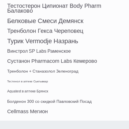
Тестостерон Ципионат Body Pharm
Балаково
Белковые Смеси Демянск
Тренболон Гекса Череповец
Турик Vermodje Назрань
Винстрол SP Labs Раменское
Сустанон Pharmacom Labs Кемерово
Тренболон + Станазолол Зеленоград
Тестенол в аптеке Сыктывкар
Aquatest в аптеке Брянск
Болденон 300 со скидкой Павловский Посад
Cellmass Мегион