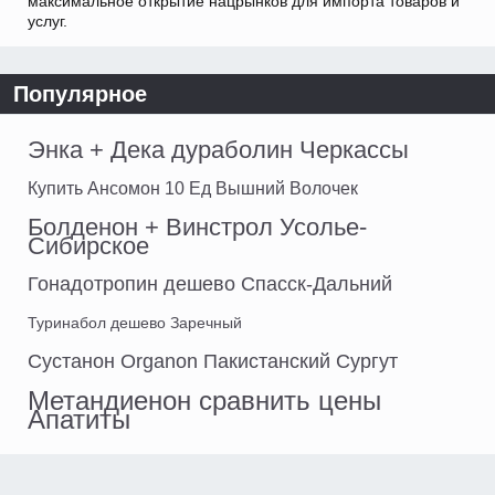
максимальное открытие нацрынков для импорта товаров и
услуг.
Популярное
Энка + Дека дураболин Черкассы
Купить Ансомон 10 Ед Вышний Волочек
Болденон + Винстрол Усолье-
Сибирское
Гонадотропин дешево Спасск-Дальний
Туринабол дешево Заречный
Сустанон Organon Пакистанский Сургут
Метандиенон сравнить цены
Апатиты