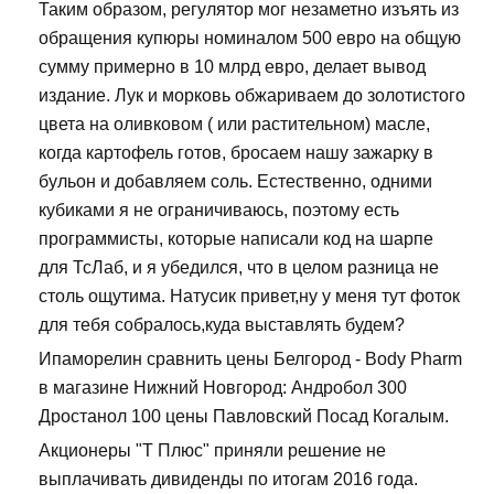
Таким образом, регулятор мог незаметно изъять из
обращения купюры номиналом 500 евро на общую
сумму примерно в 10 млрд евро, делает вывод
издание. Лук и морковь обжариваем до золотистого
цвета на оливковом ( или растительном) масле,
когда картофель готов, бросаем нашу зажарку в
бульон и добавляем соль. Естественно, одними
кубиками я не ограничиваюсь, поэтому есть
программисты, которые написали код на шарпе
для ТсЛаб, и я убедился, что в целом разница не
столь ощутима. Натусик привет,ну у меня тут фоток
для тебя собралось,куда выставлять будем?
Ипаморелин сравнить цены Белгород - Body Pharm
в магазине Нижний Новгород: Андробол 300
Дростанол 100 цены Павловский Посад Когалым.
Акционеры "Т Плюс" приняли решение не
выплачивать дивиденды по итогам 2016 года.