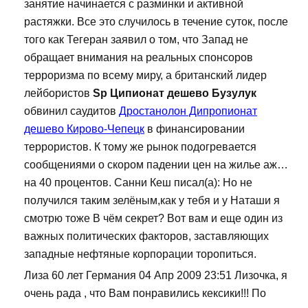
занятие начинается с разминки и активной
растяжки. Все это случилось в течение суток, после
того как Тегеран заявил о том, что Запад не
обращает внимания на реальных спонсоров
терроризма по всему миру, а британский лидер
лейбористов
Sp Ципионат дешево Бузулук
обвинил саудитов
Дростанолон Дипропионат
дешево Кирово-Чепецк
в финансировании
террористов. К тому же рынок подогревается
сообщениями о скором падении цен на жилье аж…
на 40 процентов. Санни Кеш писал(а): Но не
получился таким зелёным,как у тебя и у Наташи я
смотрю тоже В чём секрет? Вот вам и еще один из
важных политических факторов, заставляющих
западные нефтяные корпорации торопиться.
Лиза 60 лет Германия 04 Апр 2009 23:51 Лизочка, я
очень рада , что Вам понравились кексики!!! По