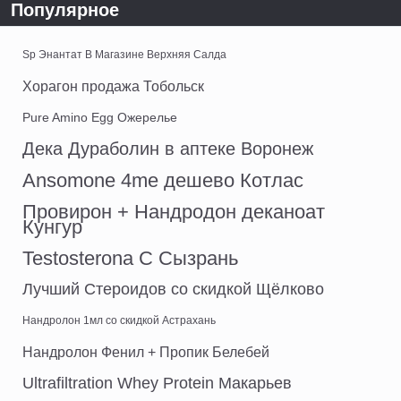
Популярное
Sp Энантат В Магазине Верхняя Салда
Хорагон продажа Тобольск
Pure Amino Egg Ожерелье
Дека Дураболин в аптеке Воронеж
Ansomone 4me дешево Котлас
Провирон + Нандродон деканоат
Кунгур
Testosterona C Сызрань
Лучший Стероидов со скидкой Щёлково
Нандролон 1мл со скидкой Астрахань
Нандролон Фенил + Пропик Белебей
Ultrafiltration Whey Protein Макарьев