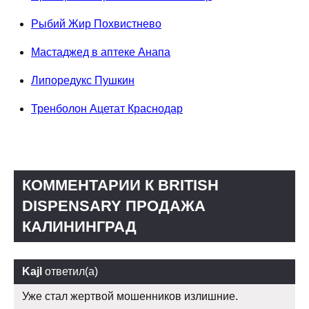
Рыбий Жир Похвистнево
Мастаджед в аптеке Анапа
Липоредукс Пушкин
Тренболон Ацетат Краснодар
КОММЕНТАРИИ К BRITISH
DISPENSARY ПРОДАЖА
КАЛИНИНГРАД
Kajl
ответил(а)
Уже стал жертвой мошенников излишние.