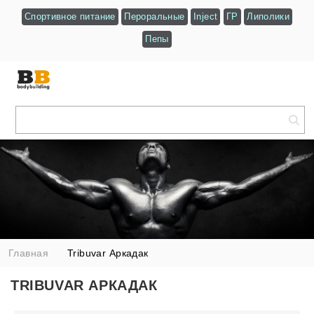
Спортивное питание
Пероральные
Inject
ГР
Липолики
Пепы
Главная
Tribuvar Аркадак
TRIBUVAR АРКАДАК